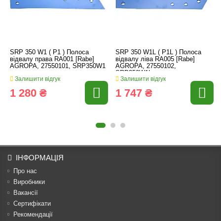
SRP 350 W1 ( P1 ) Полоса
SRP 350 W1L ( P1L ) Полоса
відвалу права RA001 [Rabe]
відвалу ліва RA005 [Rabe]
AGROPA, 27550101, SRP350W1
AGROPA, 27550102,
SRP350W1L
Залишити відгук
Залишити відгук
1 280 ₴
1 747 ₴
ІНФОРМАЦІЯ
Про нас
Виробники
Вакансії
Сертифікати
Рекомендації