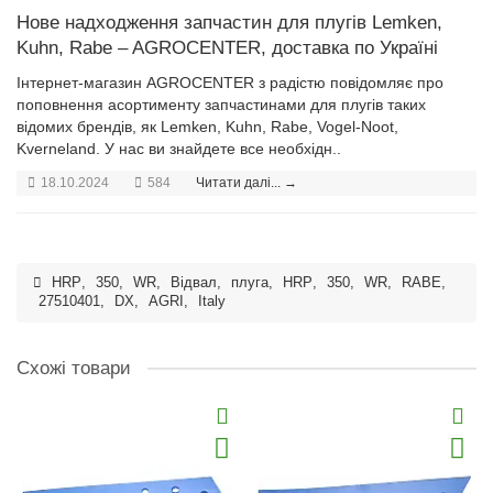
Нове надходження запчастин для плугів Lemken,
Kuhn, Rabe – AGROCENTER, доставка по Україні
Інтернет-магазин AGROCENTER з радістю повідомляє про
поповнення асортименту запчастинами для плугів таких
відомих брендів, як Lemken, Kuhn, Rabe, Vogel-Noot,
Kverneland. У нас ви знайдете все необхідн..
18.10.2024
584
Читати далі... →
HRP
,
350
,
WR
,
Відвал
,
плуга
,
HRP
,
350
,
WR
,
RABE
,
27510401
,
DX
,
AGRI
,
Italy
Схожі товари