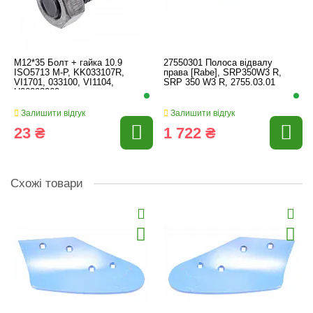
M12*35 Болт + гайка 10.9
27550301 Полоса відвалу
ISO5713 M-P, KK033107R,
права [Rabe], SRP350W3 R,
VI1701, 033100, VI1104,
SRP 350 W3 R, 2755.03.01
H06093060
Залишити відгук
Залишити відгук
23 ₴
1 722 ₴
Схожі товари