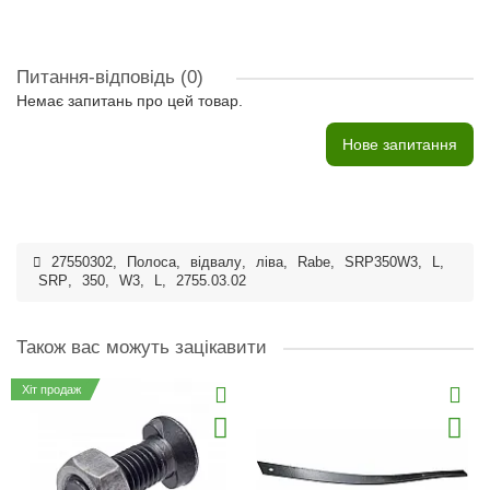
Питання-відповідь
(0)
Немає запитань про цей товар.
Нове запитання
27550302
,
Полоса
,
відвалу
,
ліва
,
Rabe
,
SRP350W3
,
L
,
SRP
,
350
,
W3
,
L
,
2755.03.02
Також вас можуть зацікавити
Хіт продаж