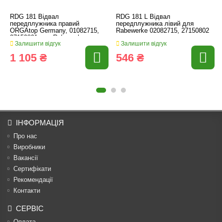
RDG 181 Відвал
RDG 181 L Відвал
передплужника правий
передплужника лівий для
ORGAtop Germany, 01082715,
Rabewerke 02082715, 27150802
27150801 для Rabewerke
Залишити відгук
Залишити відгук
1 105 ₴
546 ₴
ІНФОРМАЦІЯ
Про нас
Виробники
Вакансії
Сертифікати
Рекомендації
Контакти
СЕРВІС
Оплата