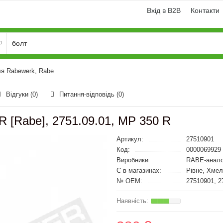
Вхід в B2B
Контакти
я Rabewerk, Rabe
Відгуки (0)
Питання-відповідь
(0)
 [Rabe], 2751.09.01, MP 350 R
Артикул:
27510901
Код:
0000069929
Виробники
RABE-анало
Є в магазинах:
Рівне, Хме
№ OEM:
27510901, 2