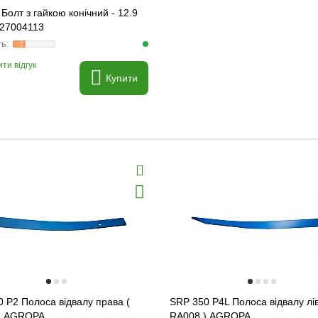
Болт з гайкою конічний - 12.9
 27004113
ти відгук
Купити
 P2 Полоса відвалу права (
SRP 350 P4L Полоса відвалу лів
) AGROPA
RA008 ) AGROPA