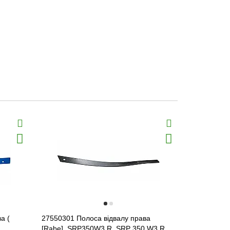
а (
27550301 Полоса відвалу права
27550302 По
[Rabe], SRP350W3 R, SRP 350 W3 R,
SRP350W3 L