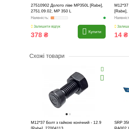
27510902 Долото ліве MP350L [Rabe],
M12*37 
2751.09.02, MP 350 L
[Rabe],
Залишити відгук
Залиши
Купити
378 ₴
14 ₴
Схожі товари
M12*37 Болт з гайкою конічний - 12.9
SRP 350
[Rabe], 27004113
RA002 