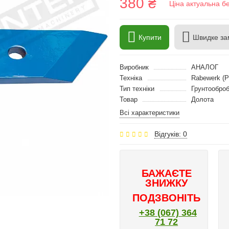
380 ₴
Ціна актуальна б
Купити
Швидке за
Виробник
АНАЛОГ
Техніка
Rabewerk (Р
Тип техніки
Грунтооброб
Товар
Долота
Всі характеристики
Відгуків: 0
БАЖАЄТЕ
ЗНИЖКУ
ПОДЗВОНІТЬ
+38 (067) 364
71 72