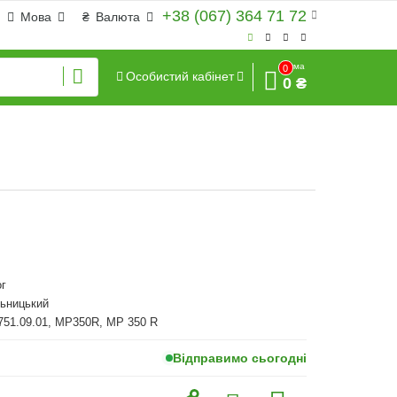
+38 (067) 364 71 72
Мова
₴
Валюта
Сума
0
Особистий кабінет
0 ₴
г
льницький
751.09.01, MP350R, MP 350 R
Відправимо сьогодні