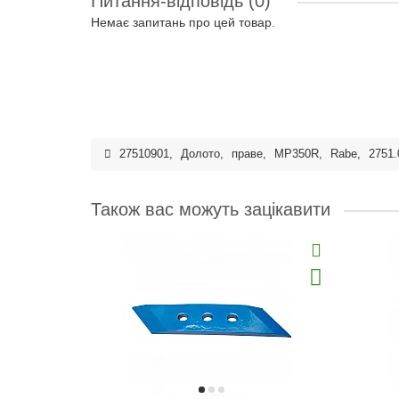
Питання-відповідь
(0)
Немає запитань про цей товар.
27510901
,
Долото
,
праве
,
MP350R
,
Rabe
,
2751.
Також вас можуть зацікавити