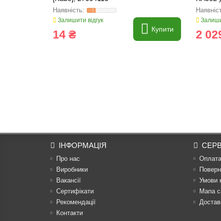
Залишити відгук
Залиши
Купити
14 ₴
2 02
ІНФОРМАЦІЯ
СЕРВ
Про нас
Оплат
Виробники
Поверн
Вакансії
Умови 
Сертифікати
Мапа с
Рекомендації
Достав
Контакти