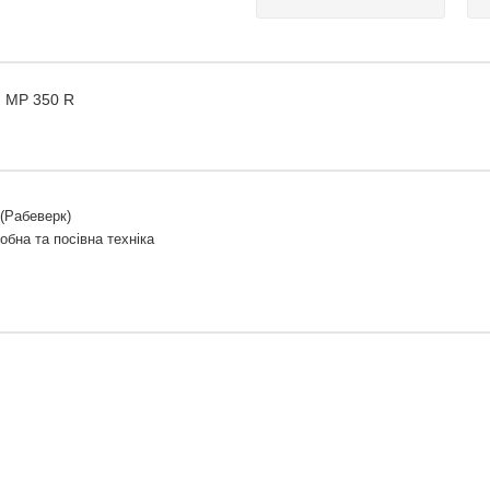
, MP 350 R
(Рабеверк)
обна та посівна техніка