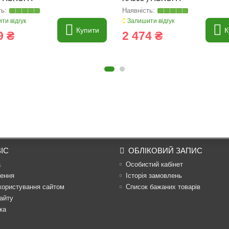
ти відгук
Залишити відгук
Купити
К
9 ₴
2 474 ₴
ІС
ОБЛІКОВИЙ ЗАПИС
а
Особистий кабінет
ення
Історія замовлень
користування сайтом
Список бажаних товарів
айту
ка