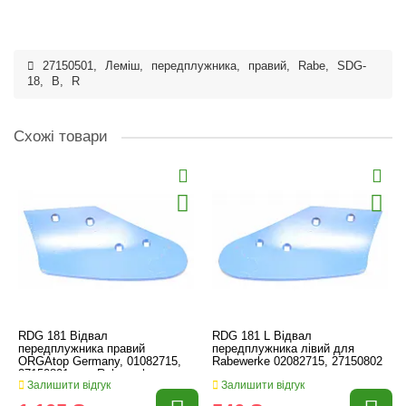
27150501
,
Леміш
,
передплужника
,
правий
,
Rabe
,
SDG-
18
,
B
,
R
Схожі товари
RDG 181 Відвал
RDG 181 L Відвал
передплужника правий
передплужника лівий для
ORGAtop Germany, 01082715,
Rabewerke 02082715, 27150802
27150801 для Rabewerke
Залишити відгук
Залишити відгук