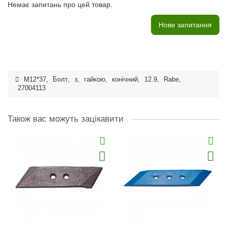
Немає запитань про цей товар.
Нове запитання
M12*37
,
Болт
,
з
,
гайкою
,
конічний
,
12.9
,
Rabe
,
27004113
Також вас можуть зацікавити