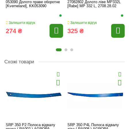
053090 Долото праве оборотне
27082802 Долото ліве MP332L
[Kverneland], KK053090
[Rabe] MP 332 L, 2708.28.02
Залишити відгук
Залишити відгук
274 ₴
325 ₴
Схожі товари
SRP 350 P2 Полоса відвалу
SRP 350 P4L Полоса відвалу