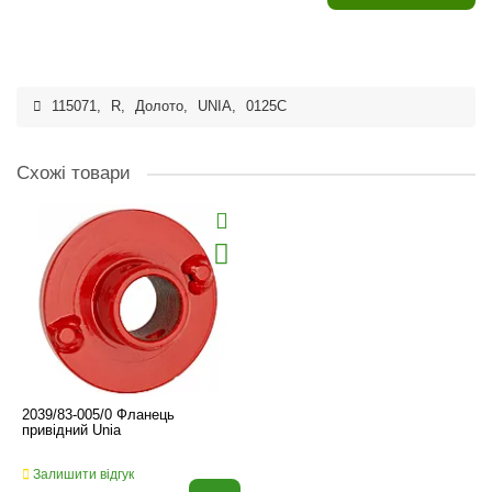
115071
,
R
,
Долото
,
UNIA
,
0125C
Схожі товари
2039/83-005/0 Фланець
привідний Unia
Залишити відгук