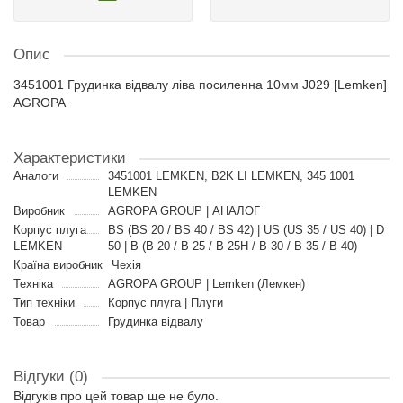
Опис
3451001 Грудинка відвалу ліва посиленна 10мм J029 [Lemken]
AGROPA
Характеристики
Аналоги
3451001 LEMKEN, B2K LI LEMKEN, 345 1001
LEMKEN
Виробник
AGROPA GROUP | АНАЛОГ
Корпус плуга
BS (BS 20 / BS 40 / BS 42) | US (US 35 / US 40) | D
LEMKEN
50 | B (B 20 / B 25 / B 25H / B 30 / B 35 / B 40)
Країна виробник
Чехія
Техніка
AGROPA GROUP | Lemken (Лемкен)
Тип техніки
Корпус плуга | Плуги
Товар
Грудинка відвалу
Відгуки (0)
Відгуків про цей товар ще не було.