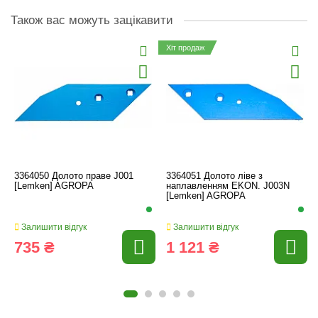
Також вас можуть зацікавити
Хіт продаж
3364050 Долото праве J001
3364051 Долото ліве з
[Lemken] AGROPA
наплавленням EKON. J003N
[Lemken] AGROPA
Залишити відгук
Залишити відгук
735 ₴
1 121 ₴