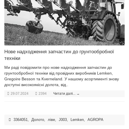
Нове надходження запчастин до грунтообробної
техніки
Ми раді повідомити про нове надходження запчастин до
грунтообробної техніки від провідних виробників Lemken,
Gregoire Besson та Kverneland. У нашому асортименті знову
доступні високоякісні долота, від..
29.07.2024
2394
Читати далі... →
3364051
,
Долото
,
ліве
,
J003
,
Lemken
,
AGROPA