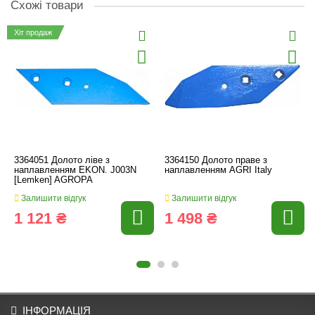
Схожі товари
Хіт продаж
3364051 Долото ліве з
3364150 Долото праве з
наплавленням EKON. J003N
наплавленням AGRI Italy
[Lemken] AGROPA
Залишити відгук
Залишити відгук
1 121 ₴
1 498 ₴
ІНФОРМАЦІЯ