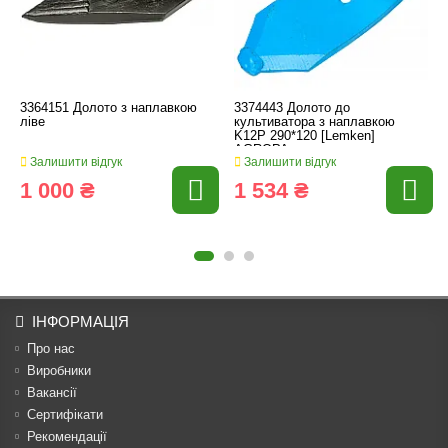
3364151 Долото з наплавкою
3374443 Долото до
ліве
культиватора з наплавкою
K12P 290*120 [Lemken]
AGROPA
Залишити відгук
Залишити відгук
1 000 ₴
1 534 ₴
ІНФОРМАЦІЯ
Про нас
Виробники
Вакансії
Сертифікати
Рекомендації