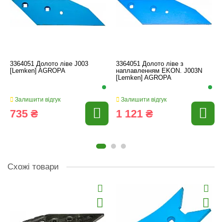
3364051 Долото ліве J003
3364051 Долото ліве з
[Lemken] AGROPA
наплавленням EKON. J003N
[Lemken] AGROPA
Залишити відгук
Залишити відгук
735 ₴
1 121 ₴
Схожі товари