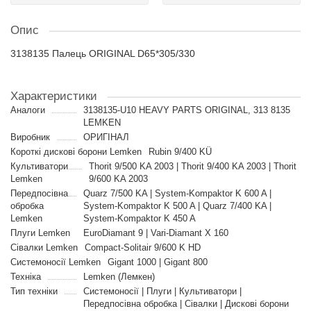
Опис
3138135 Палець ORIGINAL D65*305/330
Характеристики
Аналоги
3138135-U10 HEAVY PARTS ORIGINAL, 313 8135
LEMKEN
Виробник
ОРИГІНАЛ
Короткі дискові борони Lemken
Rubin 9/400 KÜ
Культиватори
Thorit 9/500 KA 2003 | Thorit 9/400 KA 2003 | Thorit
Lemken
9/600 KA 2003
Передпосівна
Quarz 7/500 KA | System-Kompaktor K 600 A |
обробка
System-Kompaktor K 500 A | Quarz 7/400 KA |
Lemken
System-Kompaktor K 450 A
Плуги Lemken
EuroDiamant 9 | Vari-Diamant X 160
Сівалки Lemken
Compact-Solitair 9/600 K HD
Системоносії Lemken
Gigant 1000 | Gigant 800
Техніка
Lemken (Лемкен)
Тип техніки
Системоносії | Плуги | Культиватори |
Передпосівна обробка | Сівалки | Дискові борони