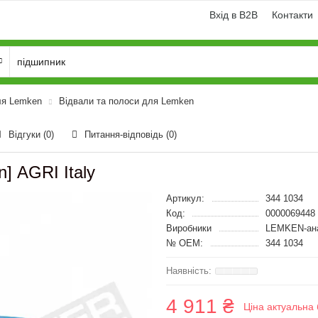
Вхід в B2B
Контакти
ля Lemken
Відвали та полоси для Lemken
Відгуки (0)
Питання-відповідь
(0)
] AGRI Italy
Артикул:
344 1034
Код:
0000069448
Виробники
LEMKEN-ан
№ OEM:
344 1034
4 911 ₴
Ціна актуальна 