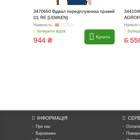
3470650 Відвал передплужника правий
3441040
D1 RE [LEMKEN]
AGROP
Залишити відгук
Залиши
Купити
944 ₴
6 55
ІНФОРМАЦІЯ
СЕРВ
Про нас
Оплат
Виробники
Поверн