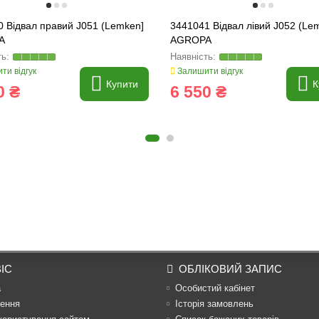
 Відвал правий J051 (Lemken]
3441041 Відвал лівий J052 (Le
A
AGROPA
ти відгук
Залишити відгук
Купити
К
0 ₴
6 550 ₴
ІС
ОБЛІКОВИЙ ЗАПИС
а
Особистий кабінет
ення
Історія замовлень