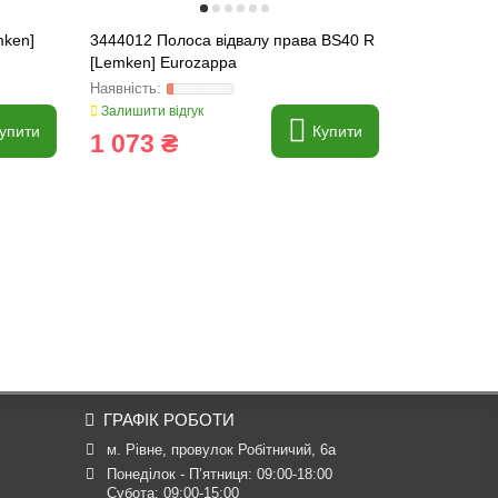
mken]
3444012 Полоса відвалу права BS40 R
3444030 По
[Lemken] Eurozappa
42 R [Lemk
Залишити відгук
Залишити ві
упити
Купити
1 073 ₴
1 079 
ГРАФІК РОБОТИ
м. Рівне, провулок Робітничий, 6а
Понеділок - П’ятниця: 09:00-18:00

Субота: 09:00-15:00
