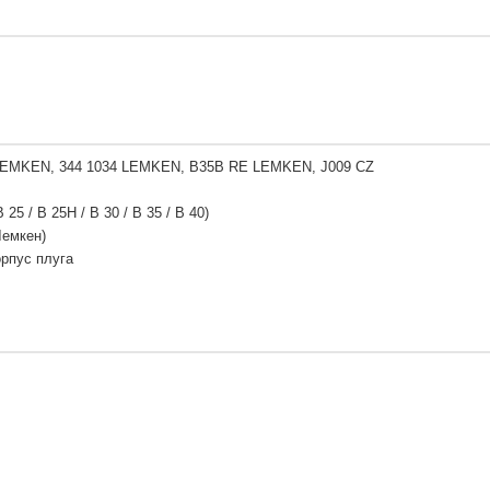
LEMKEN, 344 1034 LEMKEN, B35B RE LEMKEN, J009 CZ
B 25 / B 25H / B 30 / B 35 / B 40)
Лемкен)
орпус плуга