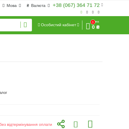
+38 (067) 364 71 72
Мова
₴
Валюта
Сума
0
Особистий кабінет
0 ₴
алог
без відтермінування оплати