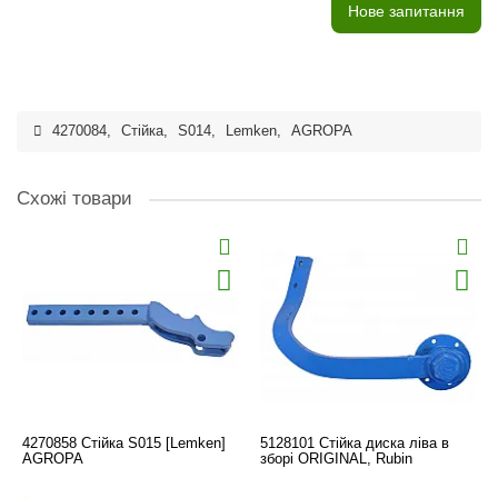
Нове запитання
4270084
,
Стійка
,
S014
,
Lemken
,
AGROPA
Схожі товари
4270858 Стійка S015 [Lemken]
5128101 Стійка диска ліва в
AGROPA
зборі ORIGINAL, Rubin