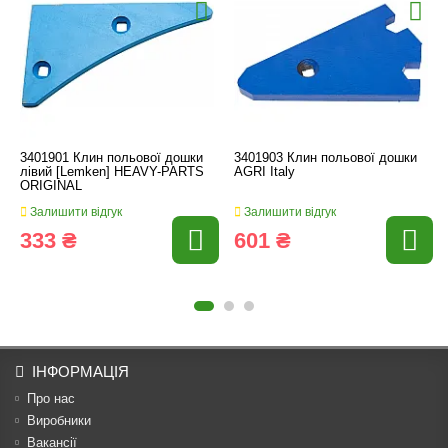
3401901 Клин польової дошки
3401903 Клин польової дошки
лівий [Lemken] HEAVY-PARTS
AGRI Italy
ORIGINAL
Залишити відгук
Залишити відгук
333 ₴
601 ₴
ІНФОРМАЦІЯ
Про нас
Виробники
Вакансії