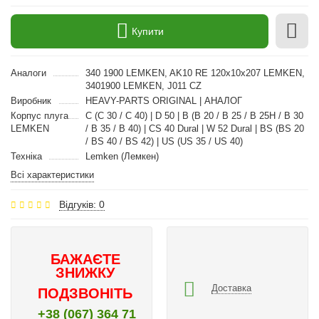
Купити
Аналоги
340 1900 LEMKEN, AK10 RE 120x10x207 LEMKEN,
3401900 LEMKEN, J011 CZ
Виробник
HEAVY-PARTS ORIGINAL | АНАЛОГ
Корпус плуга
C (C 30 / C 40) | D 50 | B (B 20 / B 25 / B 25H / B 30
LEMKEN
/ B 35 / B 40) | CS 40 Dural | W 52 Dural | BS (BS 20
/ BS 40 / BS 42) | US (US 35 / US 40)
Техніка
Lemken (Лемкен)
Всі характеристики
Відгуків: 0
БАЖАЄТЕ
ЗНИЖКУ
Доставка
ПОДЗВОНІТЬ
+38 (067) 364 71