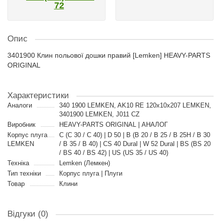
72
Опис
3401900 Клин польової дошки правий [Lemken] HEAVY-PARTS
ORIGINAL
Характеристики
Аналоги
340 1900 LEMKEN, AK10 RE 120x10x207 LEMKEN,
3401900 LEMKEN, J011 CZ
Виробник
HEAVY-PARTS ORIGINAL | АНАЛОГ
Корпус плуга
C (C 30 / C 40) | D 50 | B (B 20 / B 25 / B 25H / B 30
LEMKEN
/ B 35 / B 40) | CS 40 Dural | W 52 Dural | BS (BS 20
/ BS 40 / BS 42) | US (US 35 / US 40)
Техніка
Lemken (Лемкен)
Тип техніки
Корпус плуга | Плуги
Товар
Клини
Відгуки (0)