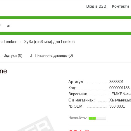
Вхід в B2B
Контакти
ля Lemken
Зуби (граблини) для Lemken
Відгуки (0)
Питання-відповідь
(0)
ne
Артикул:
3538801
Код:
0000001183
Виробники
LEMKEN-ан
Є в магазинах:
Хмельницьк
№ OEM:
353 8801