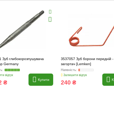
1 Зуб глибокорозпушувача
3537057 Зуб борони передній -
p Germany
загортач [Lemken]
ти відгук
Залишити відгук
Купити
К
2 ₴
240 ₴