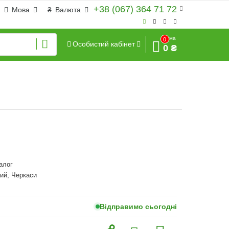
+38 (067) 364 71 72
Мова
₴
Валюта
Сума
0
Особистий кабінет
0 ₴
алог
ий, Черкаси
Відправимо сьогодні