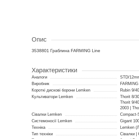
Опис
3538801 Граблина FARMING Line
Характеристики
Аналоги
STD/12mm
Виробник
FARMING 
Короткі дискові борони Lemken
Rubin 9/4
Культиватори Lemken
Thorit 8/3
Thorit 9/4
2003 | Tho
Сівалки Lemken
Compact-S
Системоносії Lemken
Gigant 10
Техніка
Lemken (
Тип техніки
Сівалки |