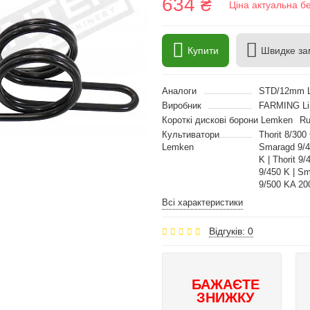
634 ₴
Ціна актуальна б
Купити
Швидке за
Аналоги
STD/12mm 
Виробник
FARMING Li
Короткі дискові борони Lemken
Ru
Культиватори
Thorit 8/300
Lemken
Smaragd 9/40
K | Thorit 9
9/450 K | Sm
9/500 KA 200
Всі характеристики
Відгуків: 0
БАЖАЄТЕ
ЗНИЖКУ