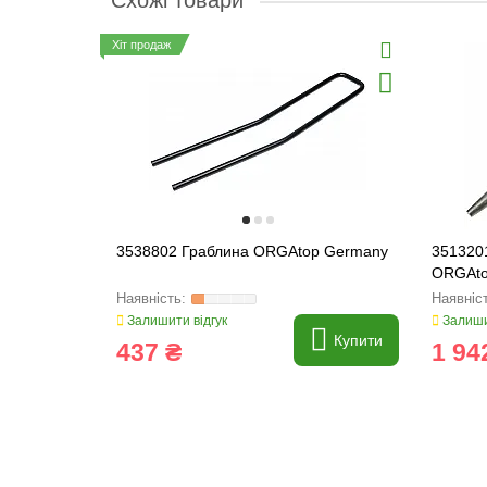
Схожі товари
Хіт продаж
3538802 Граблина ORGAtop Germany
351320
ORGAto
Залишити відгук
Залиши
Купити
437 ₴
1 94