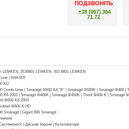
ПОДЗВОНІТЬ
+38 (067) 364
71 72
 LEMKEN, 3538801 LEMKEN, 353 8801 LEMKEN
Line | АНАЛОГ
00 KÜ
00 Combi-Liner | Smaragd 9/600 KA "B" | Smaragd 9/500K | Smaragd 9/400 | Tho
00 KA 2003 | Smaragd 9/400K | Smaragd 9/450K | Thorit 9/450 K | Smaragd 9/6
rit 9/600 KA 2003
olitair 9/600 K HD
00 Smaragd | Gigant 800 Smaragd
Лемкен)
 Системоносії | Дискові борони | Культиватори