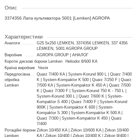
Опис
3374356 Лапа культиватора S001 [Lemken] AGROPA
Характеристики
Аналоги
G25 5x250 LEMKEN, 3374356 LEMKEN, 337 4356
LEMKEN, S001 AGROPA GROUP
Виробник
AGROPA GROUP | АНАЛОГ
Короткі дискові борони Lemken
Heliodor 8/600 KA
Країна виробник
Чехія
Передпосівна
Quarz 7/400 KA | System-Korund 900 L | Quarz 7/400
обробка
K | System-Kompaktor K 500 | Quarz 7/250 F | Quarz
Lemken
7/500 KA | System-Kompaktor K 450 A | Quarz 7/500
K | Quarz 7/300 F | System-Korund 750 K - 750 L |
System-Korund 300 L | Quarz 7/600 K | System-
Kompaktor S 400 | Quarz 7/400 F | System-Korund
900K | System-Kompaktor K 600 | System-
Kompaktor S 300 | System-Kompaktor K 500 A |
Quarz 7/300 | System-Kompaktor K 450 | Quarz
7/400
Ротаційні борони
Zirkon 10/450 KA | Zirkon 10/600 KA | Zirkon 10/400
Lemken
KA | Zirkon 10/400 | Zirkon 10/400 K | Zirkon 9/400 |