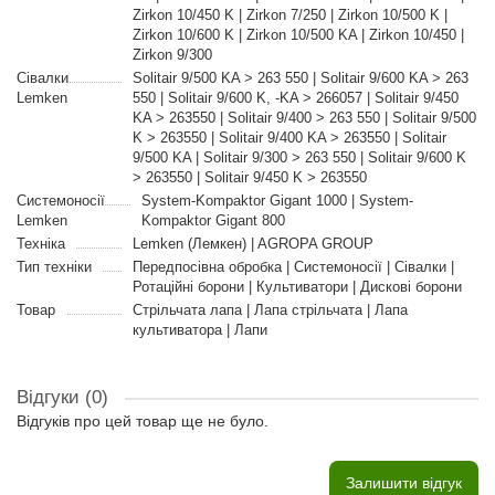
Zirkon 10/450 K | Zirkon 7/250 | Zirkon 10/500 K |
Zirkon 10/600 K | Zirkon 10/500 KA | Zirkon 10/450 |
Zirkon 9/300
Сівалки
Solitair 9/500 KA > 263 550 | Solitair 9/600 KA > 263
Lemken
550 | Solitair 9/600 K, -KA > 266057 | Solitair 9/450
KA > 263550 | Solitair 9/400 > 263 550 | Solitair 9/500
K > 263550 | Solitair 9/400 KA > 263550 | Solitair
9/500 KA | Solitair 9/300 > 263 550 | Solitair 9/600 K
> 263550 | Solitair 9/450 K > 263550
Системоносії
System-Kompaktor Gigant 1000 | System-
Lemken
Kompaktor Gigant 800
Техніка
Lemken (Лемкен) | AGROPA GROUP
Тип техніки
Передпосівна обробка | Системоносії | Сівалки |
Ротаційні борони | Культиватори | Дискові борони
Товар
Стрільчата лапа | Лапа стрільчата | Лапа
культиватора | Лапи
Відгуки (0)
Відгуків про цей товар ще не було.
Залишити відгук