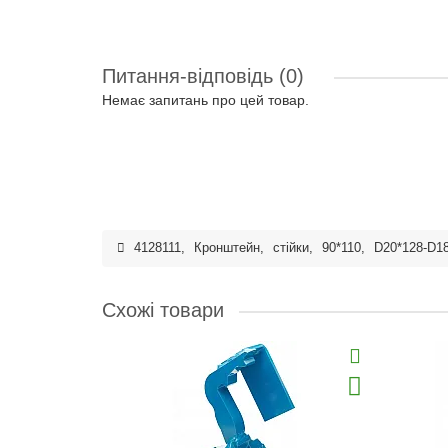
Питання-відповідь
(0)
Немає запитань про цей товар.
4128111
,
Кронштейн
,
стійки
,
90*110
,
D20*128-D1
Схожі товари