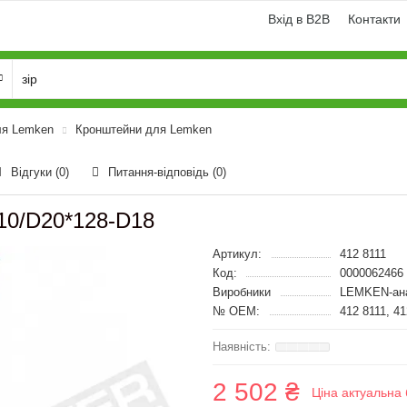
Вхід в B2B
Контакти
ля Lemken
Кронштейни для Lemken
Відгуки (0)
Питання-відповідь
(0)
110/D20*128-D18
Артикул:
412 8111
Код:
0000062466
Виробники
LEMKEN-ан
№ OEM:
412 8111, 4
2 502 ₴
Ціна актуальна 