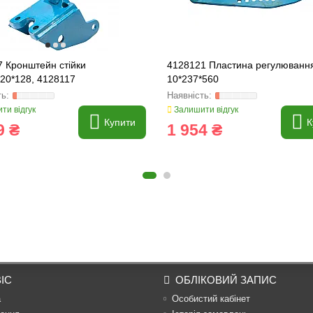
 Кронштейн стійки
4128121 Пластина регулювання
20*128, 4128117
10*237*560
ти відгук
Залишити відгук
Купити
К
9 ₴
1 954 ₴
ІС
ОБЛІКОВИЙ ЗАПИС
а
Особистий кабінет