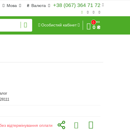
+38 (067) 364 71 72
Мова
₴
Валюта
Сума
0
Особистий кабінет
0 ₴
алог
128111
без відтермінування оплати