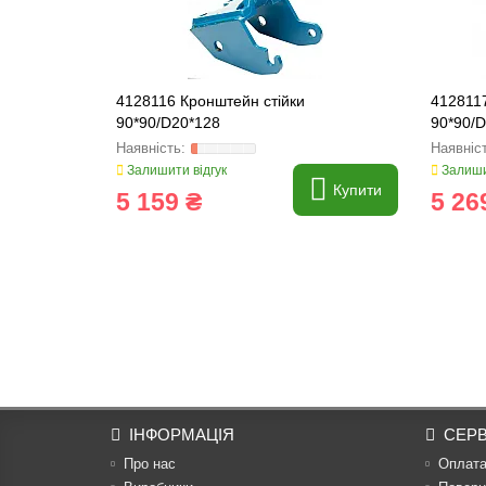
4128116 Кронштейн стійки
4128117
90*90/D20*128
90*90/D
Залишити відгук
Залиши
Купити
5 159 ₴
5 26
ІНФОРМАЦІЯ
СЕРВ
Про нас
Оплат