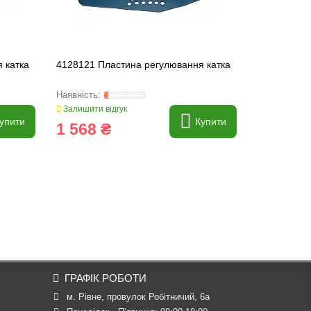
 катка
4128121 Пластина регулювання катка
4227520 Кр
Lemken
Залишити відгук
Залишити ві
упити
Купити
1 568 ₴
8 287 
ГРАФІК РОБОТИ
м. Рівне, провулок Робітничий, 6а