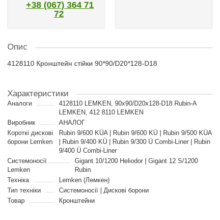
+38 (067) 364 71
72
Опис
4128110 Кронштейн стійки 90*90/D20*128-D18
Характеристики
Аналоги
4128110 LEMKEN, 90x90/D20x128-D18 Rubin-A
LEMKEN, 412 8110 LEMKEN
Виробник
АНАЛОГ
Короткі дискові
Rubin 9/600 KÜA | Rubin 9/600 KÜ | Rubin 9/500 KÜA
борони Lemken
| Rubin 9/400 KÜ | Rubin 9/300 Ü Combi-Liner | Rubin
9/400 Ü Combi-Liner
Системоносії
Gigant 10/1200 Heliodor | Gigant 12 S/1200
Lemken
Rubin
Техніка
Lemken (Лемкен)
Тип техніки
Системоносії | Дискові борони
Товар
Кронштейни