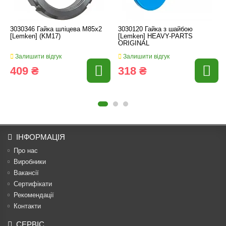
3030346 Гайка шліцева M85x2
3030120 Гайка з шайбою
[Lemken] (KM17)
[Lemken] HEAVY-PARTS
ORIGINAL
Залишити відгук
Залишити відгук
409 ₴
318 ₴
ІНФОРМАЦІЯ
Про нас
Виробники
Вакансії
Сертифікати
Рекомендації
Контакти
СЕРВІС