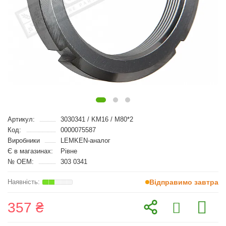
Артикул:
3030341 / KM16 / M80*2
Код:
0000075587
Виробники
LEMKEN-аналог
Є в магазинах:
Рівне
№ OEM:
303 0341
Відправимо завтра
357 ₴