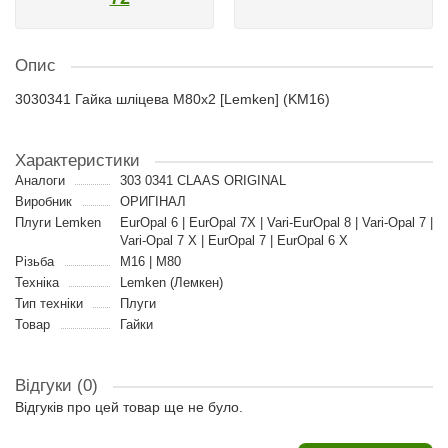
Опис
3030341 Гайка шліцева M80x2 [Lemken] (KM16)
Характеристики
Аналоги
303 0341 CLAAS ORIGINAL
Виробник
ОРИГІНАЛ
Плуги Lemken
EurOpal 6 | EurOpal 7X | Vari-EurOpal 8 | Vari-Opal 7 |
Vari-Opal 7 X | EurOpal 7 | EurOpal 6 X
Різьба
M16 | M80
Техніка
Lemken (Лемкен)
Тип техніки
Плуги
Товар
Гайки
Відгуки (0)
Відгуків про цей товар ще не було.