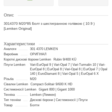
Опис
3014370 M20*85 Болт з шестигранною голівкою ( 10.9 )
[Lemken Original]
Характеристики
Аналоги
301 4370 LEMKEN
Виробник
ОРИГІНАЛ
Короткі дискові борони Lemken
Rubin 9/400 KÜ
Плуги Lemken
Vari-EurOpal 9 | Vari-Opal 7 | Vari-Turmalin 10 | Vari-
EurOpal 8 | EurOpal 8 | Vari-Opal 8 | EurOpal 7 | Opal
140 | EuroDiamant 8 | Vari-Opal 5 | EurOpal 6 X
Різьба
M20
Сівалки Lemken
Compact-Solitair 9/600 K HD
Системоносії Lemken
Gigant 800 | Gigant 1000
Техніка
Lemken (Лемкен)
Тип техніки
Дискові борони | Системоносії | Плуги
Товар
Болти