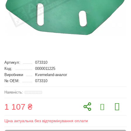
Артикул:
073310
Код:
0000011225
Виробники
Kverneland-аналог
№ OEM:
073310
1 107 ₴
Ціна актуальна без відтермінування оплати