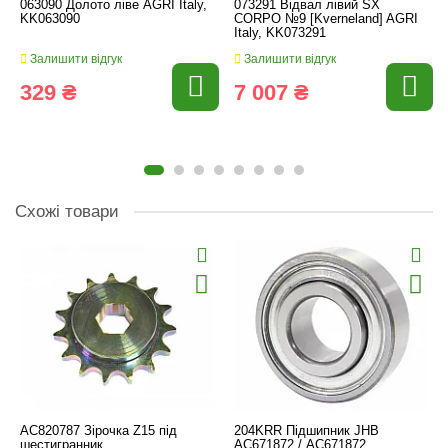
063090 Долото ліве AGRI Italy,
073291 Відвал лівий SX
KK063090
CORPO №9 [Kverneland] AGRI
Italy, KK073291
Залишити відгук
Залишити відгук
329 ₴
7 007 ₴
Схожі товари
AC820787 Зірочка Z15 під
204KRR Підшипник JHB
шестигранник
AC671872 / АС671872