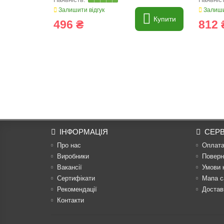
Залишити відгук
Залиши
Купити
496 ₴
812 
ІНФОРМАЦІЯ
СЕРВ
Про нас
Оплат
Виробники
Поверн
Вакансії
Умови 
Сертифікати
Мапа с
Рекомендації
Достав
Контакти