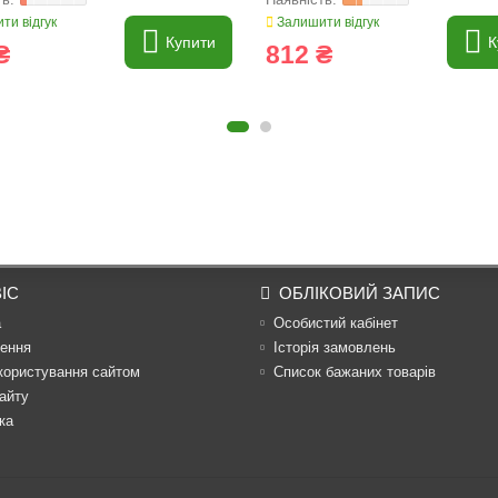
ти відгук
Залишити відгук
Купити
К
₴
812 ₴
ІС
ОБЛІКОВИЙ ЗАПИС
а
Особистий кабінет
ення
Історія замовлень
користування сайтом
Список бажаних товарів
айту
ка