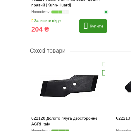
правий [Kuhn-Huard]
Залишити відгук
Купити
204 ₴
Схожі товари
622128 Долото плуга двостороннє
622213
AGRI Italy