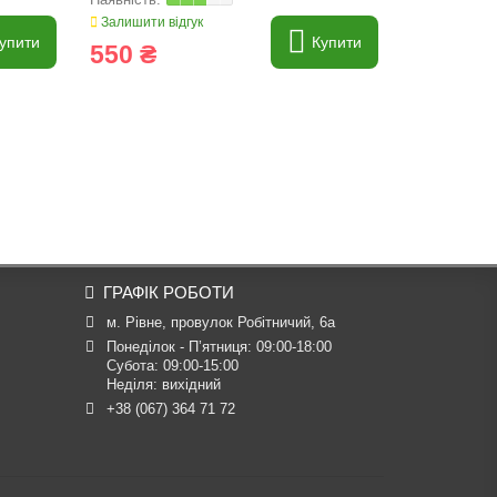
Залишити відгук
Залишити ві
упити
Купити
550 ₴
663 ₴
ГРАФІК РОБОТИ
м. Рівне, провулок Робітничий, 6а
Понеділок - П’ятниця: 09:00-18:00

Субота: 09:00-15:00

Неділя: вихідний
+38 (067) 364 71 72