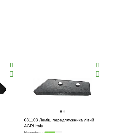
631103 Леміш передплужника лівий
AA43898 Ко
AGRI Italy
/ AA34211/ 
SMA43898 