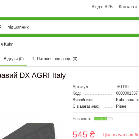
Вхід в B2B
Контакти
ля Kuhn
Відгуки (0)
Питання-відповідь
(0)
авий DX AGRI Italy
Артикул:
761110
Код:
0000001337
Виробники
Kuhn-анало
Є в магазинах:
Рівне
545 ₴
Ціна актуальна б