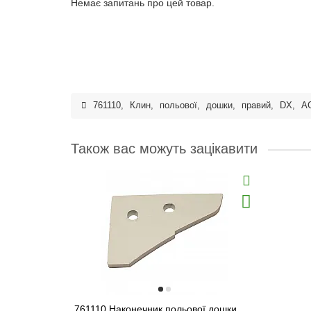
Немає запитань про цей товар.
761110
,
Клин
,
польової
,
дошки
,
правий
,
DX
,
A
Також вас можуть зацікавити
761110 Наконечник польової дошки