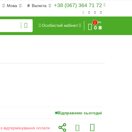
+38 (067) 364 71 72
Мова
₴
Валюта
Сума
0
Особистий кабінет
0 ₴
г
Відправимо сьогодні
ез відтермінування оплати