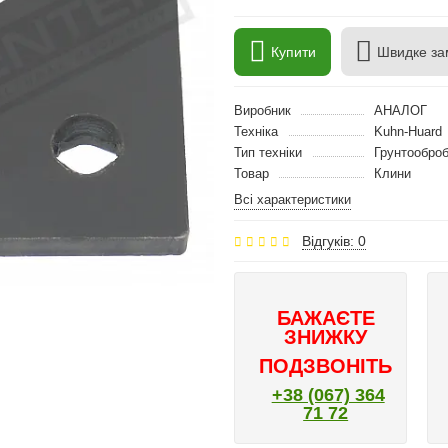
Купити
Швидке за
Виробник
АНАЛОГ
Техніка
Kuhn-Huard
Тип техніки
Грунтооброб
Товар
Клини
Всі характеристики
Відгуків: 0
БАЖАЄТЕ
ЗНИЖКУ
ПОДЗВОНІТЬ
+38 (067) 364
71 72