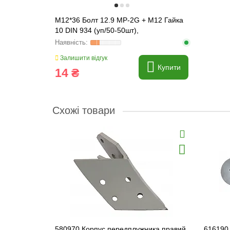
M12*36 Болт 12.9 MP-2G + M12 Гайка
10 DIN 934 (уп/50-50шт),
1236MP2129G / 1293410
Залишити відгук
Купити
14 ₴
Схожі товари
580970 Корпус передплужника правий
616190 