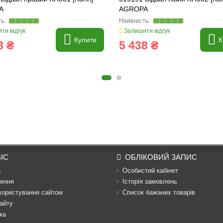
A
AGROPA
ти відгук
Залишити відгук
Купити
К
8 ₴
5 438 ₴
ІС
ОБЛІКОВИЙ ЗАПИС
а
Особистий кабінет
ення
Історія замовлень
користування сайтом
Список бажаних товарів
айту
ка