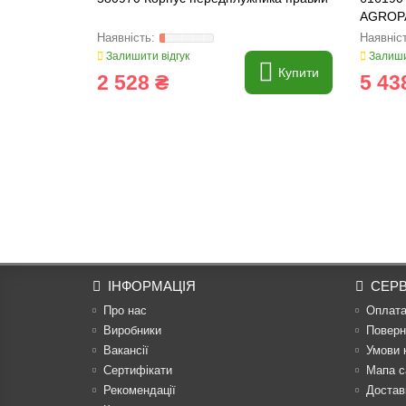
AGROP
Залишити відгук
Залиши
Купити
2 528 ₴
5 43
ІНФОРМАЦІЯ
СЕРВ
Про нас
Оплат
Виробники
Поверн
Вакансії
Умови 
Сертифікати
Мапа с
Рекомендації
Достав