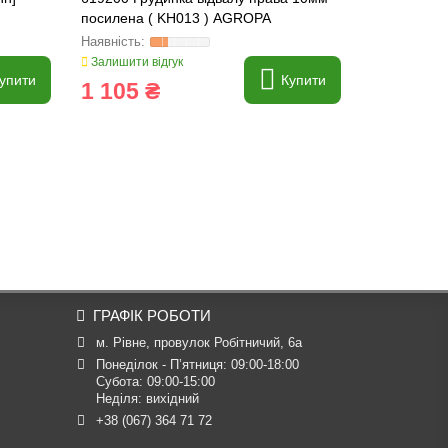
посилена ( KH013 ) AGROPA
[Kuhn] AG
Залишити відгук
Залишити ві
упити
Купити
1 105 ₴
410 ₴
ГРАФІК РОБОТИ
м. Рівне, провулок Робітничий, 6а
Понеділок - П’ятниця: 09:00-18:00

Субота: 09:00-15:00

Неділя: вихідний
+38 (067) 364 71 72