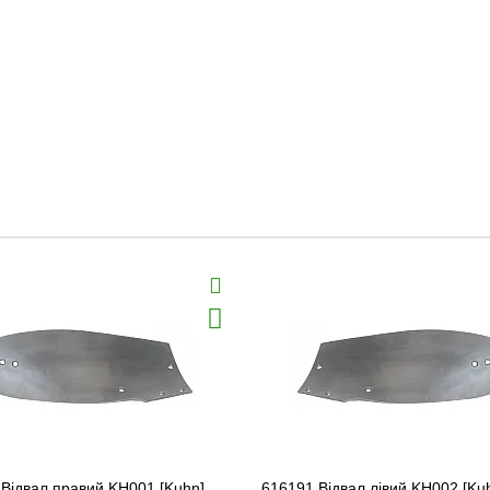
Відвал правий KH001 [Kuhn]
616191 Відвал лівий KH002 [Ku