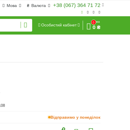
+38 (067) 364 71 72
Мова
₴
Валюта
Сума
0
Особистий кабінет
0 ₴
г
108
Відправимо у понеділок