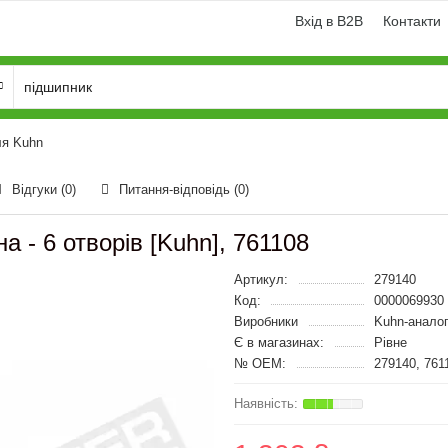
Вхід в B2B
Контакти
ля Kuhn
Відгуки (0)
Питання-відповідь
(0)
 - 6 отворів [Kuhn], 761108
Артикул:
279140
Код:
0000069930
Виробники
Kuhn-анало
Є в магазинах:
Рівне
№ OEM:
279140, 761