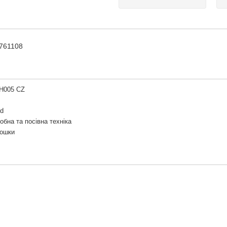
 761108
KH005 CZ
rd
обна та посівна техніка
дошки