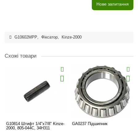
Нове запитання
G10602MPP
,
Фіксатор
,
Kinze-2000
Схожі товари
G10814 Штифт 1/4"x7/8" Kinze-
GA0237 Підшипник
2000, 805-044C, 34H311