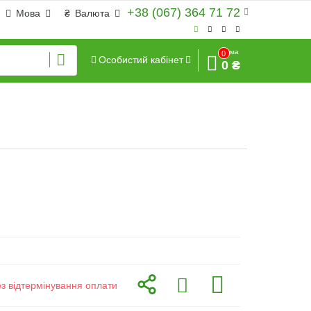
+38 (067) 364 71 72
Мова
₴
Валюта
Сума
0
Особистий кабінет
0 ₴
ез відтермінування оплати