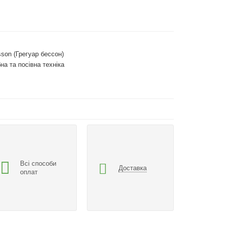
sson (Грегуар бессон)
на та посівна техніка
Всі способи
Доставка
оплат