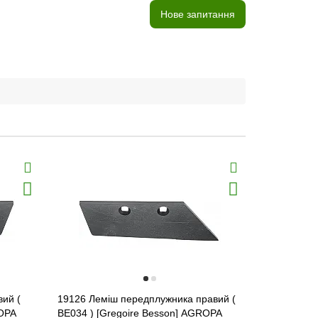
Нове запитання
вий (
19126 Леміш передплужника правий (
850115292 
ROPA
BE034 ) [Gregoire Besson] AGROPA
[Gregoire 