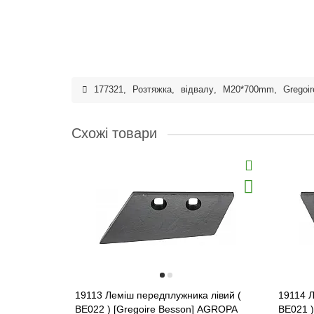
177321
,
Розтяжка
,
відвалу
,
M20*700mm
,
Gregoir
Схожі товари
19113 Леміш передплужника лівий (
19114 
BE022 ) [Gregoire Besson] AGROPA
BE021 )