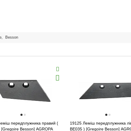
e
,
Besson
Леміш передплужника правий (
19125 Леміш передплужника лі
 [Gregoire Besson] AGROPA
BE035 ) [Gregoire Besson] AG