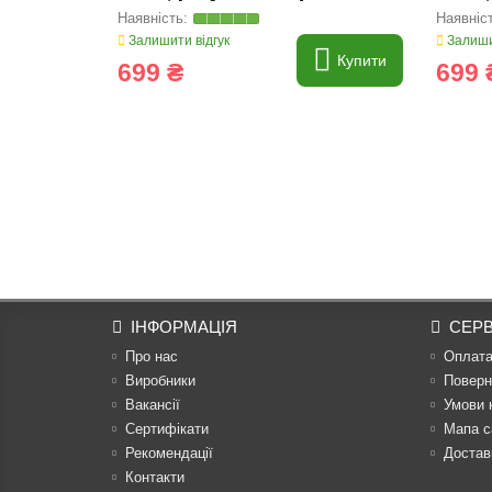
Залишити відгук
Залиши
Купити
699 ₴
699 
ІНФОРМАЦІЯ
СЕРВ
Про нас
Оплат
Виробники
Поверн
Вакансії
Умови 
Сертифікати
Мапа с
Рекомендації
Достав
Контакти