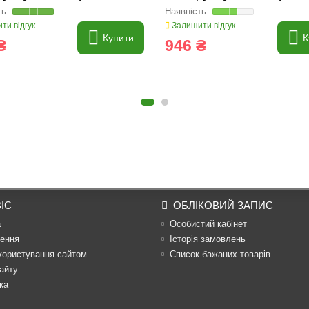
ти відгук
Залишити відгук
Купити
К
₴
946 ₴
ІС
ОБЛІКОВИЙ ЗАПИС
а
Особистий кабінет
ення
Історія замовлень
користування сайтом
Список бажаних товарів
айту
ка