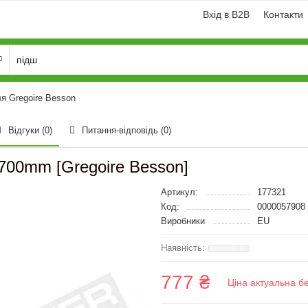
Вхід в B2B
Контакти
я Gregoire Besson
Відгуки (0)
Питання-відповідь
(0)
700mm [Gregoire Besson]
Артикул:
177321
Код:
0000057908
Виробники
EU
777 ₴
Ціна актуальна б