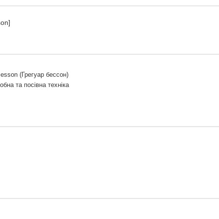
on]
Besson (Грегуар бессон)
обна та посівна техніка