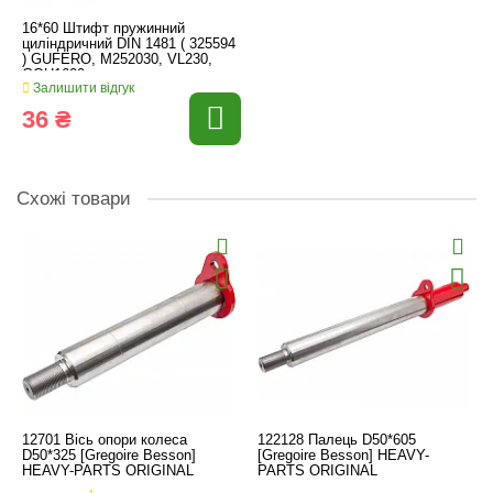
16*60 Штифт пружинний
циліндричний DIN 1481 ( 325594
) GUFERO, M252030, VL230,
GOU1600
Залишити відгук
36 ₴
Схожі товари
12701 Вісь опори колеса
122128 Палець D50*605
D50*325 [Gregoire Besson]
[Gregoire Besson] HEAVY-
HEAVY-PARTS ORIGINAL
PARTS ORIGINAL