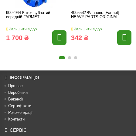
9002944 Каток зубчатий
4005582 Фланець [Farmet]
середній FARMET
HEAVY-PARTS ORIGINAL
Залишити відгук
Залишити відгук
1 700 ₴
342 ₴
ІНФОРМАЦІЯ
Про нас
Виробники
Вакансії
Сертифікати
Рекомендації
Контакти
СЕРВІС