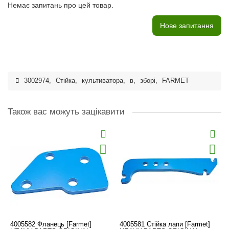
Немає запитань про цей товар.
Нове запитання
3002974
,
Стійка
,
культиватора
,
в
,
зборі
,
FARMET
Також вас можуть зацікавити
4005582 Фланець [Farmet]
4005581 Стійка лапи [Farmet]