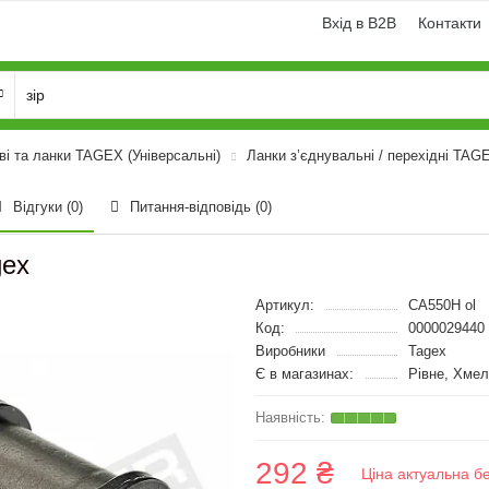
Вхід в B2B
Контакти
і та ланки TAGEX (Універсальні)
Ланки з’єднувальні / перехідні TAG
Відгуки (0)
Питання-відповідь
(0)
gex
Артикул:
CA550H ol
Код:
0000029440
Виробники
Tagex
Є в магазинах:
Рівне, Хмел
292 ₴
Ціна актуальна б