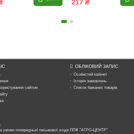
₴
217 ₴
ІС
ОБЛІКОВИЙ ЗАПИС
а
Особистий кабінет
ення
Історія замовлень
користування сайтом
Список бажаних товарів
айту
ка
.
 за умови попередньої письмової згоди ППФ "АГРО-ЦЕНТР"