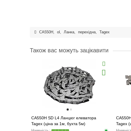
CA550H
,
ol
,
Ланка
,
перехідна
,
Tagex
Також вас можуть зацікавити
CA550H SD L4 Ланцюг елеватора
CA550H
Tagex (ціна за 1м, бухта 5м)
Tagex (