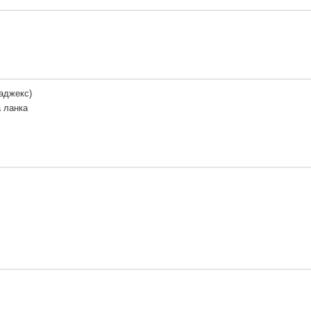
аджекс)
 ланка