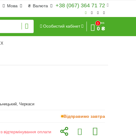
+38 (067) 364 71 72
Мова
₴
Валюта
Сума
0
Особистий кабінет
0 ₴
EX
ьницький, Черкаси
Відправимо завтра
ез відтермінування оплати