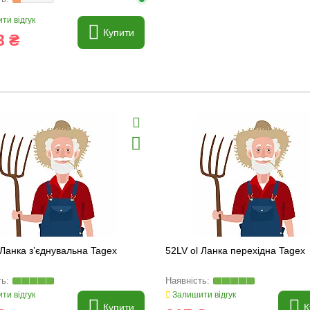
ти відгук
Купити
3 ₴
 Ланка з’єднувальна Tagex
52LV ol Ланка перехідна Tagex
ти відгук
Залишити відгук
Купити
К