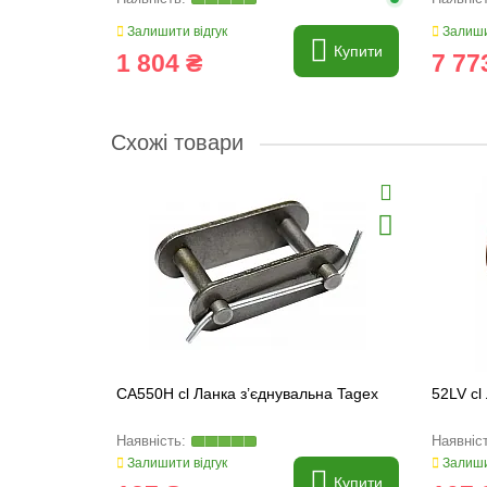
Залишити відгук
Залиши
Купити
1 804 ₴
7 77
Схожі товари
CA550H cl Ланка з’єднувальна Tagex
52LV cl
Залишити відгук
Залиши
Купити