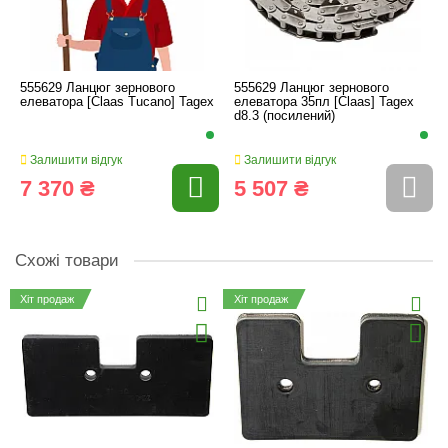
555629 Ланцюг зернового
555629 Ланцюг зернового
елеватора [Claas Tucano] Tagex
елеватора 35пл [Claas] Tagex
d8.3 (посилений)
Залишити відгук
Залишити відгук
7 370 ₴
5 507 ₴
Схожі товари
Хіт продаж
Хіт продаж