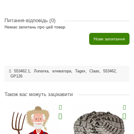
Питання-відповідь
(0)
Немає запитань про цей товар.
Нове запитання
553462.1
,
Лопатка
,
елеватора
,
Tagex
,
Claas
,
553462
,
GP126
Також вас можуть зацікавити