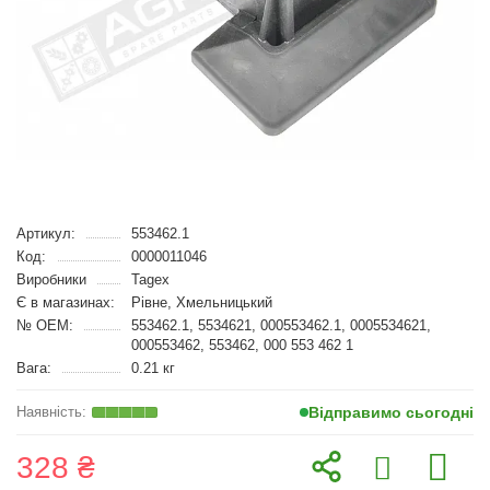
Артикул:
553462.1
Код:
0000011046
Виробники
Tagex
Є в магазинах:
Рівне, Хмельницький
№ OEM:
553462.1, 5534621, 000553462.1, 0005534621,
000553462, 553462, 000 553 462 1
Вага:
0.21 кг
Відправимо сьогодні
328 ₴