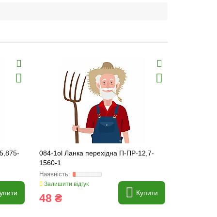
5,875-
084-1ol Ланка перехідна П-ПР-12,7-
12B-1 ol Ла
1560-1
3180-2
Залишити відгук
Залишити ві
упити
Купити
48 ₴
13 ₴