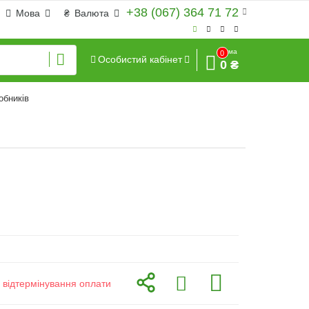
+38 (067) 364 71 72
Мова
₴
Валюта
Сума
0
Особистий кабінет
0 ₴
обників
з відтермінування оплати