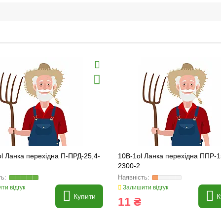
l Ланка перехідна П-ПРД-25,4-
10B-1ol Ланка перехідна ППР-1
2300-2
ти відгук
Залишити відгук
Купити
К
11 ₴