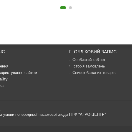
ІС
ОБЛІКОВИЙ ЗАПИС
а
Особистий кабінет
ення
Історія замовлень
користування сайтом
Список бажаних товарів
айту
ка
.
 за умови попередньої письмової згоди ППФ "АГРО-ЦЕНТР"