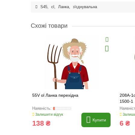
S45
,
cl
,
Ланка
,
з'єднувальна
Схожі товари
55V ol Ланка перехідна
208A-1o
1500-1
Залишити відгук
Залиши
Купити
138 ₴
6 ₴