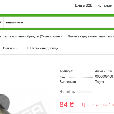
Вхід в B2B
Контакти
і та ланки інших брендів (Універсальні)
Ланки з’єднувальні інших вир
Відгуки (0)
Питання-відповідь
(0)
Артикул:
44S450214
Код:
0000009468
Виробники
Tagex
84 ₴
Ціна актуальна бе