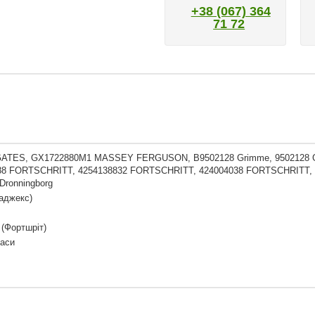
+38 (067) 364
71 72
GATES, GX1722880M1 MASSEY FERGUSON, B9502128 Grimme, 9502128 G
88 FORTSCHRITT, 4254138832 FORTSCHRITT, 424004038 FORTSCHRITT, 910
Dronningborg
аджекс)
t (Фортшріт)
Паси