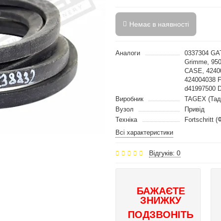
Немає в наявності
Аналоги
0337304 G
Grimme, 95
CASE, 4240
424004038 
d41997500 D
Виробник
TAGEX (Тад
Вузол
Привід
Техніка
Fortschritt 
Всі характеристики
Відгуків: 0
БАЖАЄТЕ
ЗНИЖКУ
ПОДЗВОНІТЬ