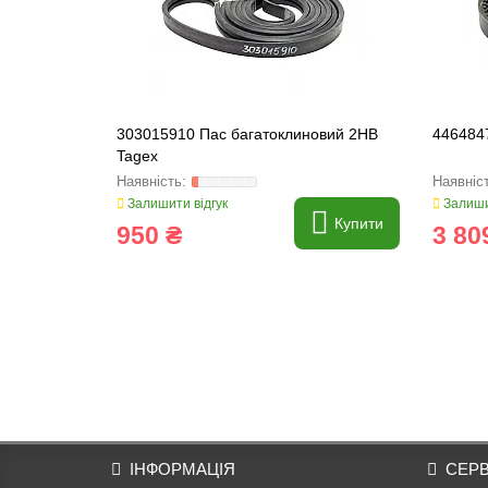
303015910 Пас багатоклиновий 2HB
446484
Tagex
Залишити відгук
Залиши
Купити
950 ₴
3 80
ІНФОРМАЦІЯ
СЕРВ