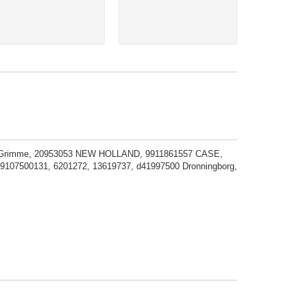
rimme, 20953053 NEW HOLLAND, 9911861557 CASE,
7500131, 6201272, 13619737, d41997500 Dronningborg,