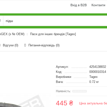
Вхід в B2B
Контакти
TAGEX (з № OEM)
Паси для інших брендів [Tagex]
Відгуки (0)
Питання-відповідь
(0)
Артикул:
4254138832
Код:
0000010314
Виробники
Tagex
Вага:
0.72 кг
445 ₴
Ціна актуальна б