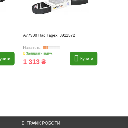
A77938 Пас Tagex, J911572
504049425 
Залишити відгук
Залишити ві
упити
Купити
1 313 ₴
2 301 
ГРАФІК РОБОТИ