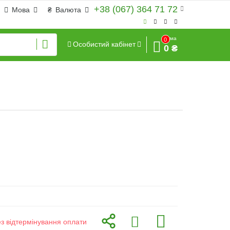
+38 (067) 364 71 72
Мова
₴
Валюта
Сума
0
Особистий кабінет
0 ₴
ез відтермінування оплати