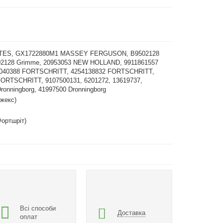
ATES, GX1722880M1 MASSEY FERGUSON, B9502128
02128 Grimme, 20953053 NEW HOLLAND, 9911861557
040388 FORTSCHRITT, 4254138832 FORTSCHRITT,
FORTSCHRITT, 9107500131, 6201272, 13619737,
ronningborg, 41997500 Dronningborg
жекс)
(Фортшріт)
Всі способи
Доставка
оплат