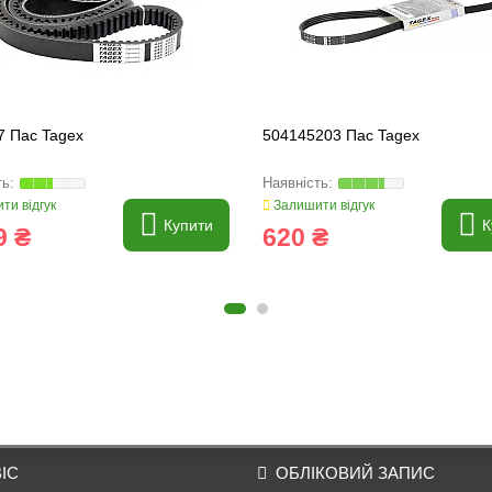
7 Пас Tagex
504145203 Пас Tagex
ти відгук
Залишити відгук
Купити
К
9 ₴
620 ₴
ІС
ОБЛІКОВИЙ ЗАПИС