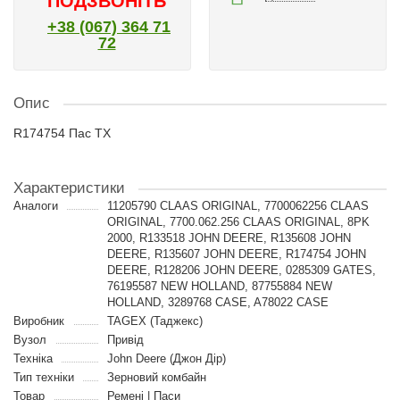
ПОДЗВОНІТЬ
+38 (067) 364 71
72
Опис
R174754 Пас TX
Характеристики
Аналоги
11205790 CLAAS ORIGINAL, 7700062256 CLAAS
ORIGINAL, 7700.062.256 CLAAS ORIGINAL, 8PK
2000, R133518 JOHN DEERE, R135608 JOHN
DEERE, R135607 JOHN DEERE, R174754 JOHN
DEERE, R128206 JOHN DEERE, 0285309 GATES,
76195587 NEW HOLLAND, 87755884 NEW
HOLLAND, 3289768 CASE, A78022 CASE
Виробник
TAGEX (Таджекс)
Вузол
Привід
Техніка
John Deere (Джон Дір)
Тип техніки
Зерновий комбайн
Товар
Ремені | Паси