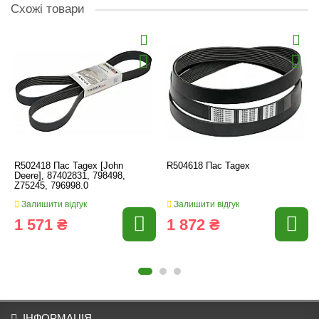
Схожі товари
R502418 Пас Tagex [John
R504618 Пас Tagex
Deere], 87402831, 798498,
Z75245, 796998.0
Залишити відгук
Залишити відгук
1 571 ₴
1 872 ₴
ІНФОРМАЦІЯ