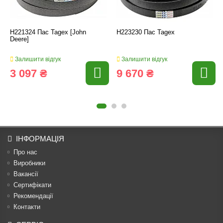
H221324 Пас Tagex [John
H223230 Пас Tagex
Deere]
Залишити відгук
Залишити відгук
3 097 ₴
9 670 ₴
ІНФОРМАЦІЯ
Про нас
Виробники
Вакансії
Сертифікати
Рекомендації
Контакти