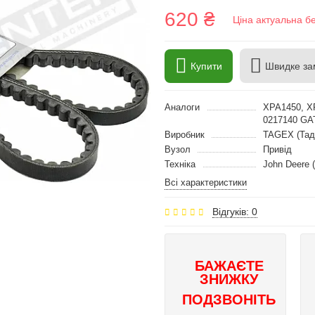
620 ₴
Ціна актуальна б
Купити
Швидке за
Аналоги
XPA1450, X
0217140 GA
Виробник
TAGEX (Тад
Вузол
Привід
Техніка
John Deere 
Всі характеристики
Відгуків: 0
БАЖАЄТЕ
ЗНИЖКУ
ПОДЗВОНІТЬ