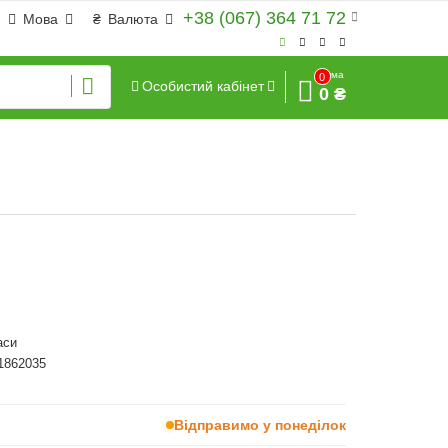
+38 (067) 364 71 72
Мова
₴
Валюта
Сума
0
Особистий кабінет
0 ₴
аси
1862035
Відправимо у понеділок