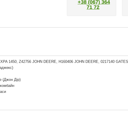
+38 (067) 364
71 72
 XPA 1450, Z42756 JOHN DEERE, H160406 JOHN DEERE, 0217140 GATES
аджекс)
e (Джон Дір)
 комбайн
Паси