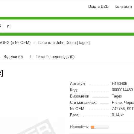
Вхід в B2B
Контакти
TAGEX (з № OEM)
Паси для John Deere [Tagex]
Відгуки (0)
Питання-відповідь
(0)
]
Артикул:
H160406
Код:
0000014469
Виробники
Tagex
Є в магазинах:
Рівне, Черк
№ OEM:
Z42756, 991
Вага:
0.14 кг