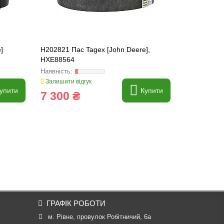
]
H202821 Пас Tagex [John Deere],
H140404 Па
HXE88564
Залишити відгук
Залишити ві
упити
Купити
7 300 ₴
3 667 
ГРАФІК РОБОТИ
м. Рівне, провулок Робітничий, 6а