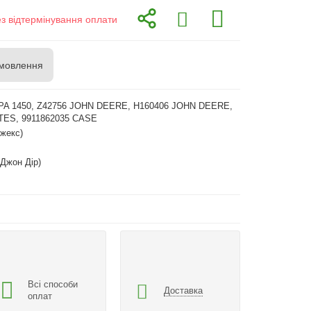
ез відтермінування оплати
мовлення
PA 1450, Z42756 JOHN DEERE, H160406 JOHN DEERE,
TES, 9911862035 CASE
жекс)
(Джон Дір)
Всі способи
Доставка
оплат