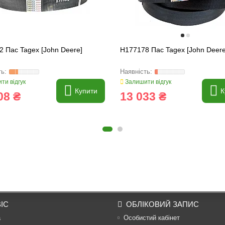
 Пас Tagex [John Deere]
H177178 Пас Tagex [John Deere
ти відгук
Залишити відгук
Купити
К
08 ₴
13 033 ₴
ІС
ОБЛІКОВИЙ ЗАПИС
а
Особистий кабінет