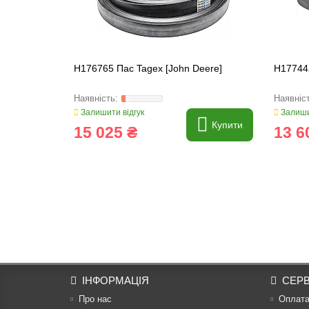
H176765 Пас Tagex [John Deere]
H177442
Залишити відгук
Залиши
Купити
15 025 ₴
13 6
ІНФОРМАЦІЯ
СЕРВ
Про нас
Оплат