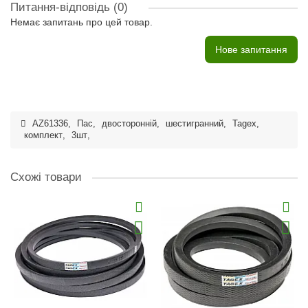
Питання-відповідь
(0)
Немає запитань про цей товар.
Нове запитання
AZ61336
,
Пас
,
двосторонній
,
шестигранний
,
Tagex
,
комплект
,
3шт
,
Схожі товари