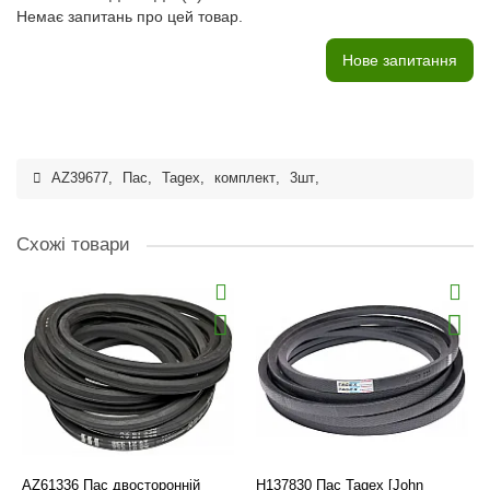
Немає запитань про цей товар.
Нове запитання
AZ39677
,
Пас
,
Tagex
,
комплект
,
3шт
,
Схожі товари
AZ61336 Пас двосторонній
H137830 Пас Tagex [John