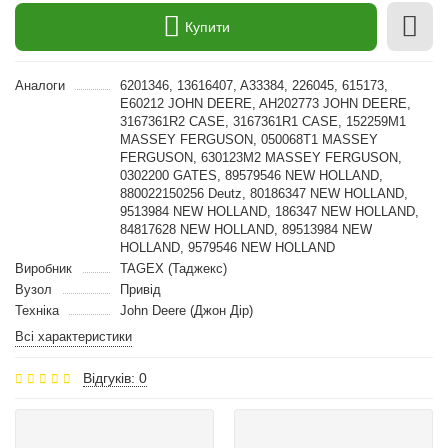
Купити
Аналоги
6201346, 13616407, A33384, 226045, 615173,
E60212 JOHN DEERE, AH202773 JOHN DEERE,
3167361R2 CASE, 3167361R1 CASE, 152259M1
MASSEY FERGUSON, 050068T1 MASSEY
FERGUSON, 630123M2 MASSEY FERGUSON,
0302200 GATES, 89579546 NEW HOLLAND,
880022150256 Deutz, 80186347 NEW HOLLAND,
9513984 NEW HOLLAND, 186347 NEW HOLLAND,
84817628 NEW HOLLAND, 89513984 NEW
HOLLAND, 9579546 NEW HOLLAND
Виробник
TAGEX (Таджекс)
Вузол
Привід
Техніка
John Deere (Джон Дір)
Всі характеристики
Відгуків: 0