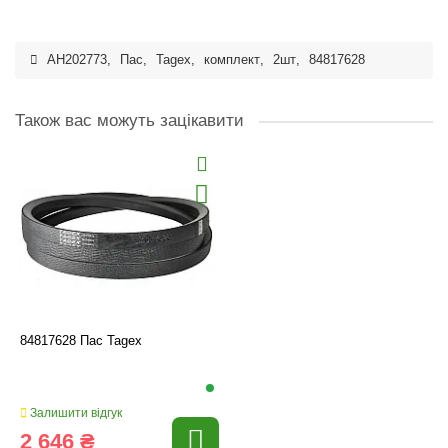
AH202773
,
Пас
,
Tagex
,
комплект
,
2шт
,
84817628
Також вас можуть зацікавити
84817628 Пас Tagex
Залишити відгук
2 646 ₴