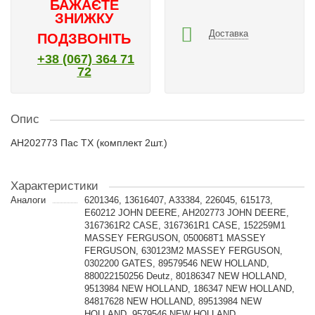
БАЖАЄТЕ
ЗНИЖКУ
Доставка
ПОДЗВОНІТЬ
+38 (067) 364 71
72
Опис
AH202773 Пас TX (комплект 2шт.)
Характеристики
Аналоги
6201346, 13616407, A33384, 226045, 615173,
E60212 JOHN DEERE, AH202773 JOHN DEERE,
3167361R2 CASE, 3167361R1 CASE, 152259M1
MASSEY FERGUSON, 050068T1 MASSEY
FERGUSON, 630123M2 MASSEY FERGUSON,
0302200 GATES, 89579546 NEW HOLLAND,
880022150256 Deutz, 80186347 NEW HOLLAND,
9513984 NEW HOLLAND, 186347 NEW HOLLAND,
84817628 NEW HOLLAND, 89513984 NEW
HOLLAND, 9579546 NEW HOLLAND