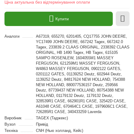
Ціна актуальна без відтермінування оплати
Купити
Аналоги
A67319, 655270, 6201405, CQ17755 JOHN DEERE,
YC17499 JOHN DEERE, 667242 Tagex, 667242.0
Tagex, 233839.2 CLAAS ORIGINAL, 2338392 CLAAS
ORIGINAL, HB 1490 Tagex, HB Tagex, 615105
SAMPO ROSENLEW, 1604055M1 MASSEY
FERGUSON, 621259M1 MASSEY FERGUSON,
W4863 MASSEY FERGUSON, 0902122 GATES,
0201112 GATES, 01139252 Deutz, 602944 Deutz,
1139252 Deutz, 84817624 NEW HOLLAND, 754388
NEW HOLLAND, 880077536157 Deutz, 259566
Deutz, 87739437 NEW HOLLAND, 80754388 NEW
HOLLAND, 01179132 Deutz, 1179132 Deutz,
328539R1 CASE, 662901R1 CASE, 32542D CASE,
A61048 CASE, 670464C1 CASE, 1979606C1 CASE,
726285R1 CASE, 340433259 Laverda
Виробник
TAGEX (Таджекс)
Вузол
Привід
Техніка
CNH (Нью холланд, Кейс)