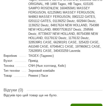
ORIGINAL, HB 1490 Tagex, HB Tagex, 615105
SAMPO ROSENLEW, 1604055M1 MASSEY
FERGUSON, 621259M1 MASSEY FERGUSON,
W4863 MASSEY FERGUSON, 0902122 GATES,
0201112 GATES, 01139252 Deutz, 602944 Deutz,
1139252 Deutz, 84817624 NEW HOLLAND, 754388
NEW HOLLAND, 880077536157 Deutz, 259566
Deutz, 87739437 NEW HOLLAND, 80754388 NEW
HOLLAND, 01179132 Deutz, 1179132 Deutz,
328539R1 CASE, 662901R1 CASE, 32542D CASE,
A61048 CASE, 670464C1 CASE, 1979606C1 CASE,
726285R1 CASE, 340433259 Laverda
Виробник
TAGEX (Таджекс)
Вузол
Привід
Техніка
CNH (Нью холланд, Кейс)
Тип техніки
Зерновий комбайн
Товар
Ремені | Паси
Відгуки (0)
Відгуків про цей товар ще не було.