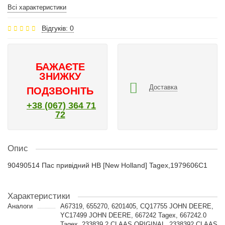
Всі характеристики
Відгуків: 0
БАЖАЄТЕ
ЗНИЖКУ
Доставка
ПОДЗВОНІТЬ
+38 (067) 364 71
72
Опис
90490514 Пас привідний HB [New Holland] Tagex,1979606C1
Характеристики
Аналоги
A67319, 655270, 6201405, CQ17755 JOHN DEERE,
YC17499 JOHN DEERE, 667242 Tagex, 667242.0
Tagex, 233839.2 CLAAS ORIGINAL, 2338392 CLAAS