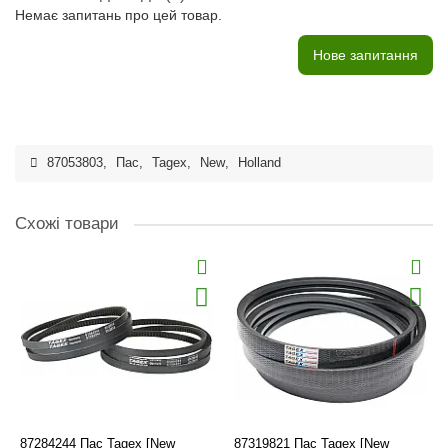
Немає запитань про цей товар.
Нове запитання
87053803
,
Пас
,
Tagex
,
New
,
Holland
Схожі товари
87284244 Пас Tagex [New
87319821 Пас Tagex [New