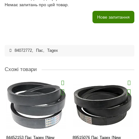
Немає запитань про цей товар.
Нове запитання
84072772
,
Пас
,
Tagex
Схожі товари
84452153 Пас Tagex [New
89515076 Пас Tagex [New