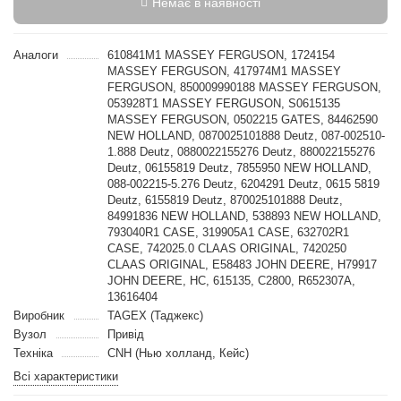
Немає в наявності
Аналоги
610841M1 MASSEY FERGUSON, 1724154
MASSEY FERGUSON, 417974M1 MASSEY
FERGUSON, 850009990188 MASSEY FERGUSON,
053928T1 MASSEY FERGUSON, S0615135
MASSEY FERGUSON, 0502215 GATES, 84462590
NEW HOLLAND, 0870025101888 Deutz, 087-002510-
1.888 Deutz, 0880022155276 Deutz, 880022155276
Deutz, 06155819 Deutz, 7855950 NEW HOLLAND,
088-002215-5.276 Deutz, 6204291 Deutz, 0615 5819
Deutz, 6155819 Deutz, 870025101888 Deutz,
84991836 NEW HOLLAND, 538893 NEW HOLLAND,
793040R1 CASE, 319905A1 CASE, 632702R1
CASE, 742025.0 CLAAS ORIGINAL, 7420250
CLAAS ORIGINAL, E58483 JOHN DEERE, H79917
JOHN DEERE, HC, 615135, C2800, R652307A,
13616404
Виробник
TAGEX (Таджекс)
Вузол
Привід
Техніка
CNH (Нью холланд, Кейс)
Всі характеристики