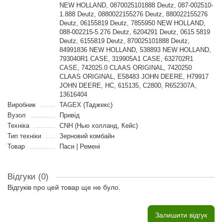
NEW HOLLAND, 0870025101888 Deutz, 087-002510-
1.888 Deutz, 0880022155276 Deutz, 880022155276
Deutz, 06155819 Deutz, 7855950 NEW HOLLAND,
088-002215-5.276 Deutz, 6204291 Deutz, 0615 5819
Deutz, 6155819 Deutz, 870025101888 Deutz,
84991836 NEW HOLLAND, 538893 NEW HOLLAND,
793040R1 CASE, 319905A1 CASE, 632702R1
CASE, 742025.0 CLAAS ORIGINAL, 7420250
CLAAS ORIGINAL, E58483 JOHN DEERE, H79917
JOHN DEERE, HC, 615135, C2800, R652307A,
13616404
Виробник
TAGEX (Таджекс)
Вузол
Привід
Техніка
CNH (Нью холланд, Кейс)
Тип техніки
Зерновий комбайн
Товар
Паси | Ремені
Відгуки (0)
Відгуків про цей товар ще не було.
Залишити відгук