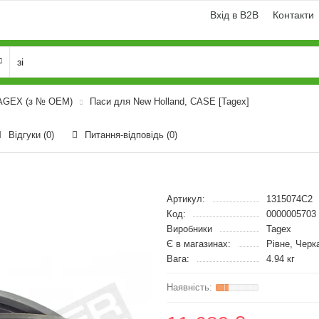
Вхід в B2B
Контакти
TAGEX (з № OEM)
Паси для New Holland, CASE [Tagex]
Відгуки (0)
Питання-відповідь
(0)
Артикул:
1315074C2
Код:
0000005703
Виробники
Tagex
Є в магазинах:
Рівне, Черк
Вага:
4.94 кг