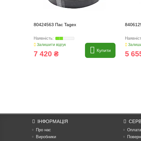
80424563 Пас Tagex
840612
Залишити відгук
Залиши
Купити
7 420 ₴
5 65
ІНФОРМАЦІЯ
СЕРВ
Про нас
Оплат
Виробники
Поверн