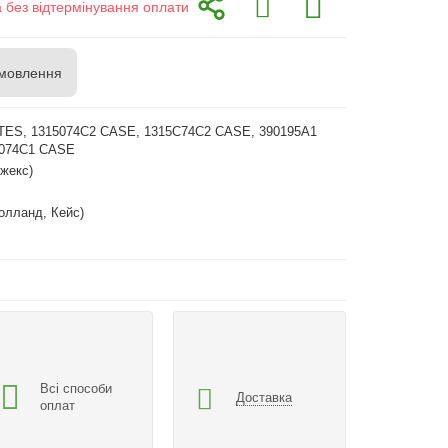
а без відтермінування оплати
мовлення
TES, 1315074C2 CASE, 1315C74C2 CASE, 390195A1
5074C1 CASE
жекс)
олланд, Кейс)
Всі способи
Доставка
оплат