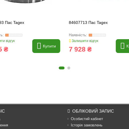
93 Пас Tagex
84607713 Пас Tagex
ти відгук
Залишити відгук
Купити
К
5 ₴
7 928 ₴
ІС
ОБЛІКОВИЙ ЗАПИС
а
Особистий кабінет
ення
Історія замовлень