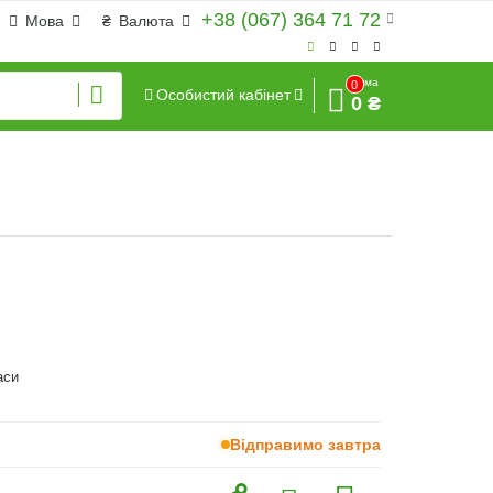
+38 (067) 364 71 72
Мова
₴
Валюта
Сума
0
Особистий кабінет
0 ₴
аси
Відправимо завтра