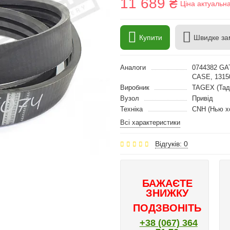
11 689 ₴
Ціна актуальн
Купити
Швидке за
Аналоги
0744382 GA
CASE, 131
Виробник
TAGEX (Тад
Вузол
Привід
Техніка
CNH (Нью х
Всі характеристики
Відгуків: 0
БАЖАЄТЕ
ЗНИЖКУ
ПОДЗВОНІТЬ
+38 (067) 364