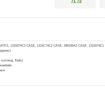
71 72
GATES, 1315074C2 CASE, 1315C74C2 CASE, 390195A1 CASE, 1315074C1
аджекс)
 холланд, Кейс)
 комбайн
Паси