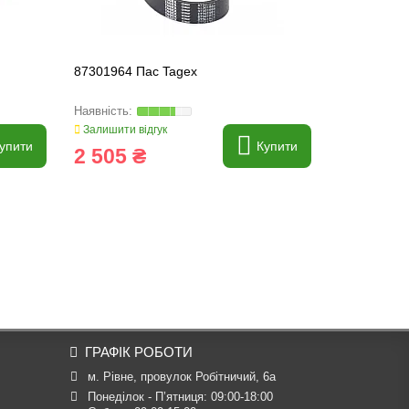
87301964 Пас Tagex
87397416 П
Залишити відгук
Залишити ві
упити
Купити
2 505 ₴
1 451 
ГРАФІК РОБОТИ
м. Рівне, провулок Робітничий, 6а
Понеділок - П’ятниця: 09:00-18:00
