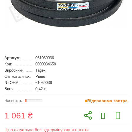
Артикул:
061069036
Код:
0000034659
Виробники
Tagex
Є в магазинах:
Рівне
№ OEM:
61069036
Вага:
0.42 кг
Відправимо завтра
1 061 ₴
Ціна актуальна без відтермінування оплати