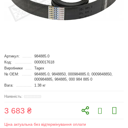
Артикул:
984885.0
Код:
0000017618
Виробники
Tagex
№ OEM:
984885.0, 9848850, 000984885.0, 0009848850,
000984885, 984885, 000 984 885 0
Вага:
1.38 кг
3 683 ₴
Ціна актуальна без відтермінування оплати