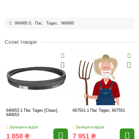
984885.0
,
Пас
,
Tagex
,
984885
Схожі товари
640653.1 Пас Tagex [Claas],
667551.1 Пас Tagex, 667551
640653
Залишити відгук
Залишити відгук
1 858 ₴
7 951 ₴