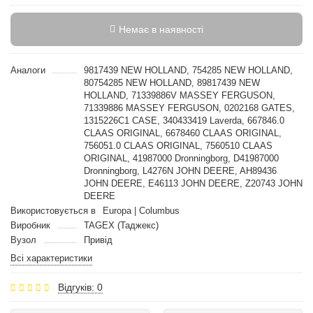
Немає в наявності
Аналоги
9817439 NEW HOLLAND, 754285 NEW HOLLAND,
80754285 NEW HOLLAND, 89817439 NEW
HOLLAND, 71339886V MASSEY FERGUSON,
71339886 MASSEY FERGUSON, 0202168 GATES,
1315226C1 CASE, 340433419 Laverda, 667846.0
CLAAS ORIGINAL, 6678460 CLAAS ORIGINAL,
756051.0 CLAAS ORIGINAL, 7560510 CLAAS
ORIGINAL, 41987000 Dronningborg, D41987000
Dronningborg, L4276N JOHN DEERE, AH89436
JOHN DEERE, E46113 JOHN DEERE, Z20743 JOHN
DEERE
Використовується в
Europa | Columbus
Виробник
TAGEX (Таджекс)
Вузол
Привід
Всі характеристики
Відгуків: 0