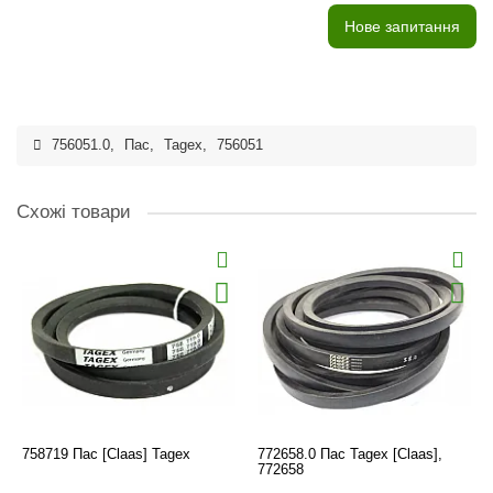
Нове запитання
756051.0
,
Пас
,
Tagex
,
756051
Схожі товари
758719 Пас [Claas] Tagex
772658.0 Пас Tagex [Claas],
772658