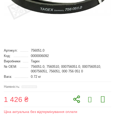
Артикул:
756051.0
Код:
0000006092
Виробники
Tagex
№ OEM:
756051.0, 7560510, 000756051.0, 0007560510,
000756051, 756051, 000 756 051 0
Вага:
0.72 кг
1 426 ₴
Ціна актуальна без відтермінування оплати