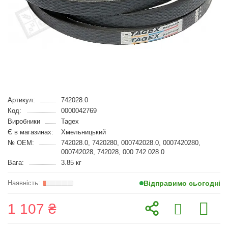
Артикул:
742028.0
Код:
0000042769
Виробники
Tagex
Є в магазинах:
Хмельницький
№ OEM:
742028.0, 7420280, 000742028.0, 0007420280,
000742028, 742028, 000 742 028 0
Вага:
3.85 кг
Відправимо сьогодні
1 107 ₴