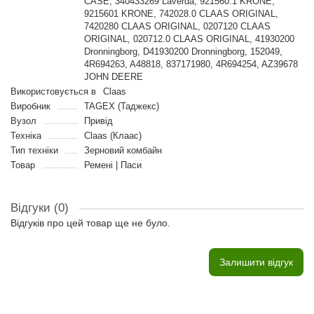
CASE, 340433269 Laverda, 921560.1 KRONE,
9215601 KRONE, 742028.0 CLAAS ORIGINAL,
7420280 CLAAS ORIGINAL, 0207120 CLAAS
ORIGINAL, 020712.0 CLAAS ORIGINAL, 41930200
Dronningborg, D41930200 Dronningborg, 152049,
4R694263, A48818, 837171980, 4R694254, AZ39678
JOHN DEERE
Використовується в
Claas
Виробник
TAGEX (Таджекс)
Вузол
Привід
Техніка
Claas (Клаас)
Тип техніки
Зерновий комбайн
Товар
Ремені | Паси
Відгуки (0)
Відгуків про цей товар ще не було.
Залишити відгук