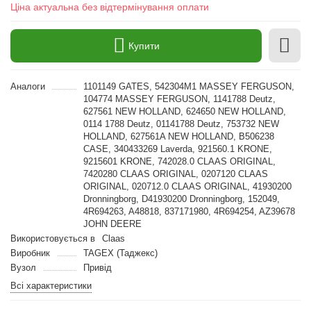
Ціна актуальна без відтермінування оплати
Купити
Аналоги
1101149 GATES, 542304M1 MASSEY FERGUSON,
104774 MASSEY FERGUSON, 1141788 Deutz,
627561 NEW HOLLAND, 624650 NEW HOLLAND,
0114 1788 Deutz, 01141788 Deutz, 753732 NEW
HOLLAND, 627561A NEW HOLLAND, B506238
CASE, 340433269 Laverda, 921560.1 KRONE,
9215601 KRONE, 742028.0 CLAAS ORIGINAL,
7420280 CLAAS ORIGINAL, 0207120 CLAAS
ORIGINAL, 020712.0 CLAAS ORIGINAL, 41930200
Dronningborg, D41930200 Dronningborg, 152049,
4R694263, A48818, 837171980, 4R694254, AZ39678
JOHN DEERE
Використовується в
Claas
Виробник
TAGEX (Таджекс)
Вузол
Привід
Всі характеристики