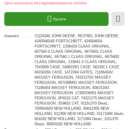
Ціна актуальна без відтермінування оплати
Купити
Аналоги
CQ24340 JOHN DEERE, RE37851 JOHN DEERE,
4240046545 FORTSCHRITT, 424004654
FORTSCHRITT, 1336410 CLAAS ORIGINAL,
667560.0 CLAAS ORIGINAL, 6675601 CLAAS
ORIGINAL, 667560.1 CLAAS ORIGINAL, 6675600
CLAAS ORIGINAL, 133641.0 CLAAS ORIGINAL,
7543009 CASE, 549822R1 CASE, 56235C1 CASE,
84150266 CASE, 1472264 GATES, 71186454V
MASSEY FERGUSON, 74321275V MASSEY
FERGUSON, 407189M91 MASSEY FERGUSON,
71186454 MASSEY FERGUSON, 408151M1
MASSEY FERGUSON, 1730033M91 MASSEY
FERGUSON, 2P6532 CAT, 74321275 MASSEY
FERGUSON, 3S9652 CAT, 01151370 Deutz,
700054920 NEW HOLLAND, 80612305 NEW
HOLLAND, 612305 NEW HOLLAND, 01171084 Deutz,
824182 NEW HOLLAND, 1171084 Deutz, 1151370
Deutz, 80824182 NEW HOLLAND