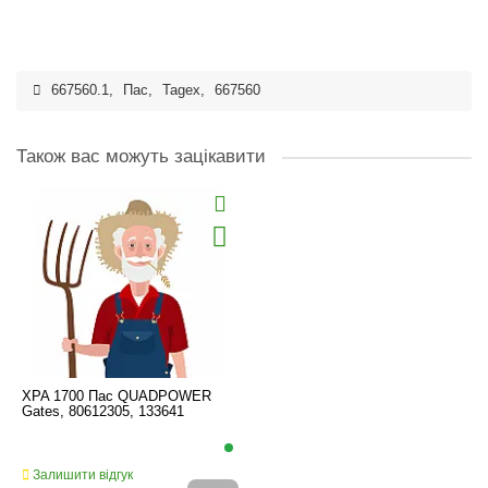
667560.1
,
Пас
,
Tagex
,
667560
Також вас можуть зацікавити
XPA 1700 Пас QUADPOWER
Gates, 80612305, 133641
Залишити відгук