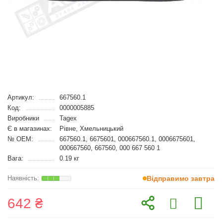
Артикул:
667560.1
Код:
0000005885
Виробники
Tagex
Є в магазинах:
Рівне, Хмельницький
№ OEM:
667560.1, 6675601, 000667560.1, 0006675601,
000667560, 667560, 000 667 560 1
Вага:
0.19 кг
Відправимо завтра
642 ₴