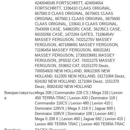
4240046545 FORTSCHRITT, 424004654
FORTSCHRITT, 1336410 CLAAS ORIGINAL,
667560.0 CLAAS ORIGINAL, 6675601 CLAAS
ORIGINAL, 667560.1 CLAAS ORIGINAL, 6675600
CLAAS ORIGINAL, 133641.0 CLAAS ORIGINAL,
7543009 CASE, 549822R1 CASE, 56235C1 CASE,
84150266 CASE, 1472264 GATES, 71186454V
MASSEY FERGUSON, 74321275V MASSEY
FERGUSON, 407189M91 MASSEY FERGUSON,
71186454 MASSEY FERGUSON, 408151M1
MASSEY FERGUSON, 1730033M91 MASSEY
FERGUSON, 2P6532 CAT, 74321275 MASSEY
FERGUSON, 3S9652 CAT, 01151370 Deutz,
700054920 NEW HOLLAND, 80612305 NEW
HOLLAND, 612305 NEW HOLLAND, 01171084 Deutz,
824182 NEW HOLLAND, 1171084 Deutz, 1151370
Deutz, 80824182 NEW HOLLAND
Використовується
Mega 208 | Commandor 228 CS | Mega 218 | Lexion
в
450 TERRA-TRAC | Lexion 430 | Dominator 118 |
Commandor 116CS | Lexion 480 | Lexion 410 |
Dominator 128VX | Mega II 218 II | Jaguar 800 |
Dominator 108VX | Dominator 108 | Lexion 440 |
Mega II 208 II | Lexion 460 | Jaguar 682 | Lexion 415 |
Lexion 480 TERRA TRAC | Lexion 460 TERRA-TRAC