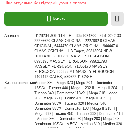
Ціна актуальна без відтермінування оплати
Купити
Аналоги
H128234 JOHN DEERE, 9351024200, 9351.0242.00,
22276620 CLAAS ORIGINAL, 2227662.0 CLAAS
ORIGINAL, 6444470 CLAAS ORIGINAL, 644447.0
CLAAS ORIGINAL, HB Tagex, 89813594 NEW
HOLLAND, 71160836 MASSEY FERGUSON,
899519L MASSEY FERGUSON, W9811790
MASSEY FERGUSON, 71355170 MASSEY
FERGUSON, 833855M1 MASSEY FERGUSON,
1401412 GATES, 589622R1 CASE
Використовується
Medion 330 | Mega 370 | Mega 204 | Dominator
в
128VX | Tucano 440 | Mega II 202 II | Mega II 204 II |
Tucano 340 | Dominator 118VX | Mega 218 | Mega
202 | Mega 350 | Tucano 430 | Mega II 203 II |
Dominator 98VX | Tucano 320 | Medion 340 |
Dominator 88VX | Dominator 108 | Mega II 218 II |
Mega 360 | Tucano 450 | Tucano 330 | Dominator 118
| Medion 360 | Dominator 98 | Mega 203 | Mega 208 |
Dominator 108VX | MEGA | Medion 310 | Medion 320