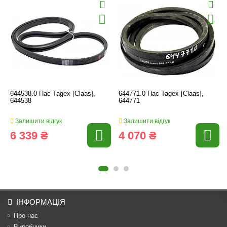
644538.0 Пас Tagex [Claas],
644771.0 Пас Tagex [Claas],
644538
644771
Залишити відгук
Залишити відгук
6 339 ₴
4 070 ₴
ІНФОРМАЦІЯ
Про нас
Виробники