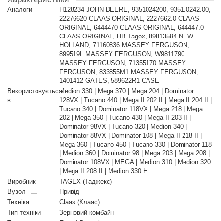
Аналоги
H128234 JOHN DEERE, 9351024200, 9351.0242.00,
22276620 CLAAS ORIGINAL, 2227662.0 CLAAS
ORIGINAL, 6444470 CLAAS ORIGINAL, 644447.0
CLAAS ORIGINAL, HB Tagex, 89813594 NEW
HOLLAND, 71160836 MASSEY FERGUSON,
899519L MASSEY FERGUSON, W9811790
MASSEY FERGUSON, 71355170 MASSEY
FERGUSON, 833855M1 MASSEY FERGUSON,
1401412 GATES, 589622R1 CASE
Використовується
Medion 330 | Mega 370 | Mega 204 | Dominator
в
128VX | Tucano 440 | Mega II 202 II | Mega II 204 II |
Tucano 340 | Dominator 118VX | Mega 218 | Mega
202 | Mega 350 | Tucano 430 | Mega II 203 II |
Dominator 98VX | Tucano 320 | Medion 340 |
Dominator 88VX | Dominator 108 | Mega II 218 II |
Mega 360 | Tucano 450 | Tucano 330 | Dominator 118
| Medion 360 | Dominator 98 | Mega 203 | Mega 208 |
Dominator 108VX | MEGA | Medion 310 | Medion 320
| Mega II 208 II | Medion 330 H
Виробник
TAGEX (Таджекс)
Вузол
Привід
Техніка
Claas (Клаас)
Тип техніки
Зерновий комбайн