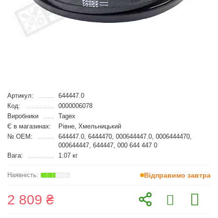
Артикул:
644447.0
Код:
0000006078
Виробники
Tagex
Є в магазинах:
Рівне, Хмельницький
№ OEM:
644447.0, 6444470, 000644447.0, 0006444470,
000644447, 644447, 000 644 447 0
Вага:
1.07 кг
Відправимо завтра
2 809 ₴