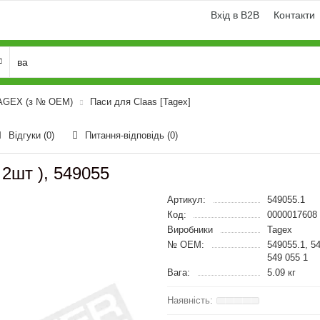
Вхід в B2B
Контакти
TAGEX (з № OEM)
Паси для Claas [Tagex]
Відгуки (0)
Питання-відповідь
(0)
 2шт ), 549055
Артикул:
549055.1
Код:
0000017608
Виробники
Tagex
№ OEM:
549055.1, 5
549 055 1
Вага:
5.09 кг