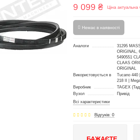
9 099 ₴
Ціна актуальна 
Немає в наявності
Аналоги
31295 MASS
ORIGINAL, 
5490551 CL
CLAAS ORIG
ORIGINAL
Використовується в
Tucano 440 |
218 II | Mega
Виробник
TAGEX (Тад
Вузол
Привід
Всі характеристики
Відгуків: 0
БАЖАЄТЕ