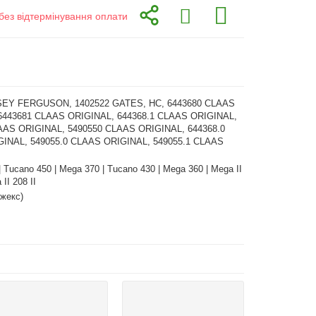
без відтермінування оплати
EY FERGUSON, 1402522 GATES, HC, 6443680 CLAAS
6443681 CLAAS ORIGINAL, 644368.1 CLAAS ORIGINAL,
AAS ORIGINAL, 5490550 CLAAS ORIGINAL, 644368.0
INAL, 549055.0 CLAAS ORIGINAL, 549055.1 CLAAS
 Tucano 450 | Mega 370 | Tucano 430 | Mega 360 | Mega II
 II 208 II
жекс)