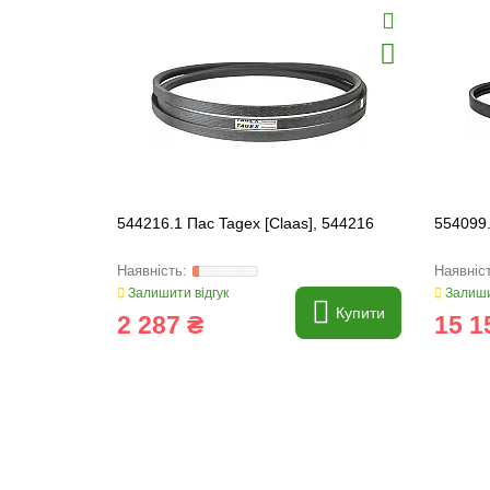
544216.1 Пас Tagex [Claas], 544216
554099.
Залишити відгук
Залиши
Купити
2 287 ₴
15 1