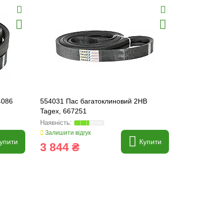
4086
554031 Пас багатоклиновий 2HB
760870.1 Па
Tagex, 667251
Залишити відгук
Залишити ві
упити
Купити
3 844 ₴
788 ₴