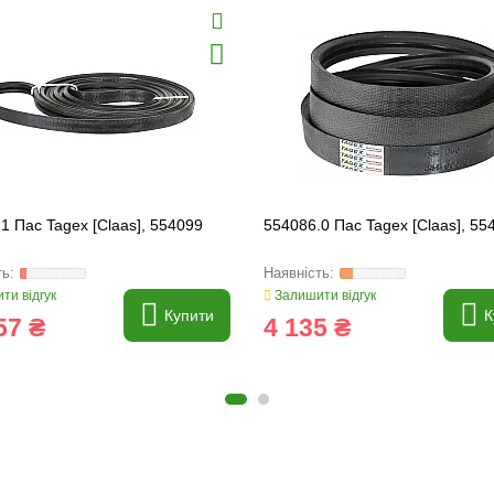
1 Пас Tagex [Claas], 554099
554086.0 Пас Tagex [Claas], 55
ти відгук
Залишити відгук
Купити
К
57 ₴
4 135 ₴