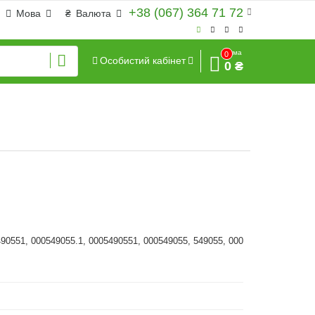
+38 (067) 364 71 72
Мова
₴
Валюта
Сума
0
Особистий кабінет
0 ₴
490551, 000549055.1, 0005490551, 000549055, 549055, 000