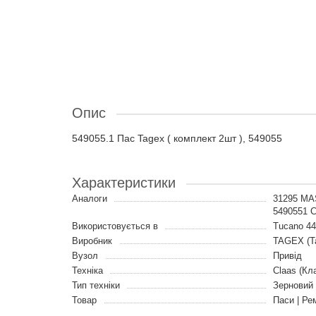
Опис
549055.1 Пас Tagex ( комплект 2шт ), 549055
Характеристики
Аналоги
31295 MA
5490551 
Використовується в
Tucano 440
Виробник
TAGEX (Т
Вузол
Привід
Техніка
Claas (Кл
Тип техніки
Зерновий
Товар
Паси | Ре