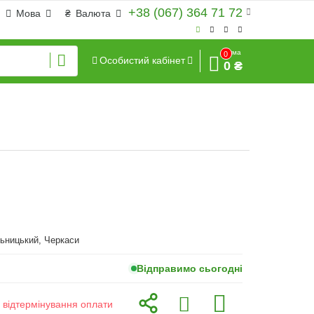
+38 (067) 364 71 72
Мова
₴
Валюта
Сума
0
Особистий кабінет
0 ₴
ьницький, Черкаси
Відправимо сьогодні
з відтермінування оплати