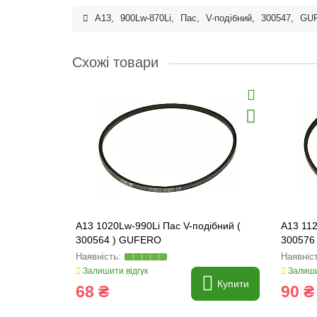
A13
,
900Lw-870Li
,
Пас
,
V-подібний
,
300547
,
GU
Схожі товари
A13 1020Lw-990Li Пас V-подібний (
A13 112
300564 ) GUFERO
300576
Залишити відгук
Залиши
Купити
68 ₴
90 ₴