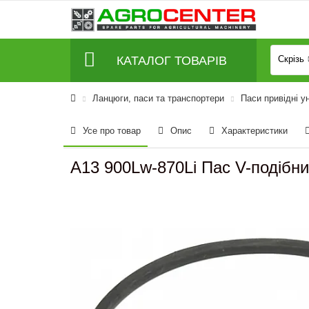
КАТАЛОГ ТОВАРІВ
Скрізь
Ланцюги, паси та транспортери
Паси привідні у
Усе про товар
Опис
Характеристики
A13 900Lw-870Li Пас V-подібн