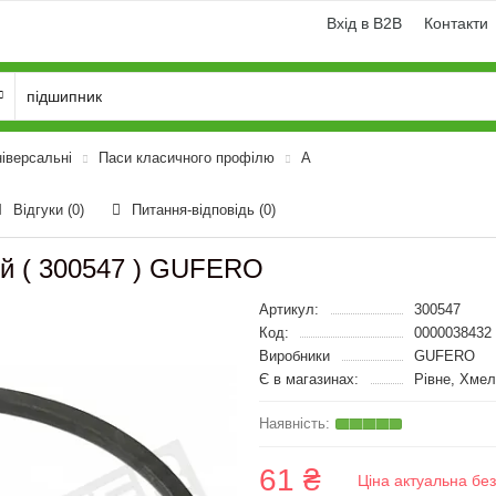
Вхід в B2B
Контакти
ніверсальні
Паси класичного профілю
A
Відгуки (0)
Питання-відповідь
(0)
ий ( 300547 ) GUFERO
Артикул:
300547
Код:
0000038432
Виробники
GUFERO
Є в магазинах:
Рівне, Хмел
61 ₴
Ціна актуальна бе