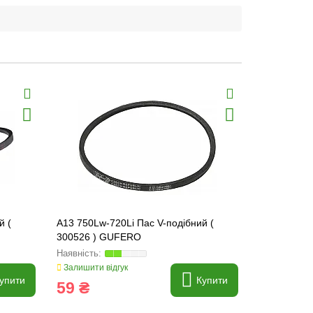
й (
A13 750Lw-720Li Пас V-подібний (
A13 1180Lw
300526 ) GUFERO
300583 ) 
Залишити відгук
Залишити ві
упити
Купити
59 ₴
91 ₴