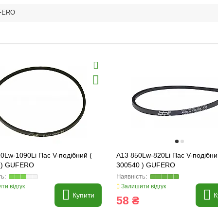
FERO
0Lw-1090Li Пас V-подібний (
A13 850Lw-820Li Пас V-подібни
 ) GUFERO
300540 ) GUFERO
ти відгук
Залишити відгук
Купити
К
58 ₴