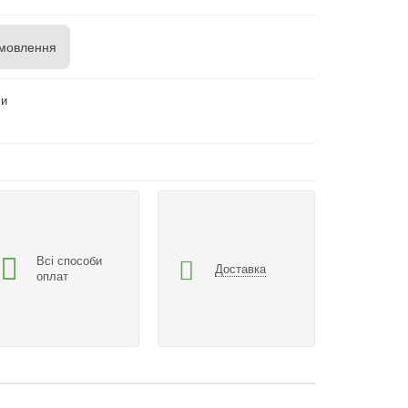
мовлення
си
Всі способи
Доставка
оплат