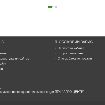
ІС
ОБЛІКОВИЙ ЗАПИС
а
Особистий кабінет
ення
Історія замовлень
користування сайтом
Список бажаних товарів
айту
ка
.
 за умови попередньої письмової згоди ППФ "АГРО-ЦЕНТР"